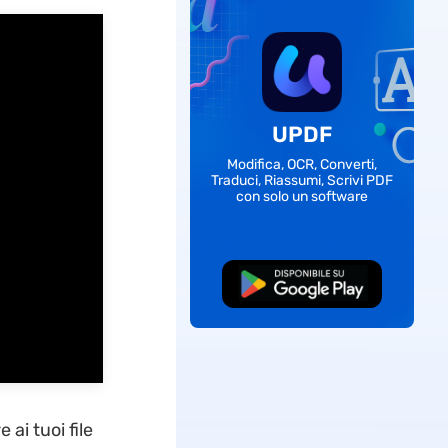
UPDF
Modifica, OCR, Converti,
Traduci, Riassumi, Scrivi PDF
con solo un software
Download Gratis
ai tuoi file