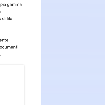
ampia gamma
i
di file
iente,
 documenti
.