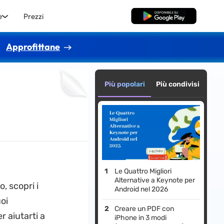
e
Prezzi
Download Gratis
Approfittane
Più popolari
Più condivisi
Le Quattro Migliori
Alternative a Keynote per
, scopri i
Android nel 2026
oi
Creare un PDF con
r aiutarti a
iPhone in 3 modi