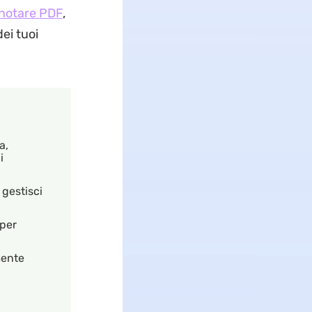
notare PDF
,
ei tuoi
a,
i
gestisci
 per
amente
a