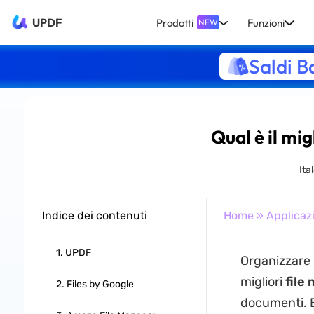
UPDF
Prodotti
Funzioni
NEW
Saldi B
Qual è il mi
Ita
Indice dei contenuti
Home
»
Applicaz
1. UPDF
Organizzare i
migliori
file
2. Files by Google
documenti. E