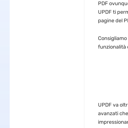
PDF ovunque 
UPDF ti perme
pagine del PD
Consigliamo 
funzionalità 
UPDF va oltre
avanzati che
impressiona