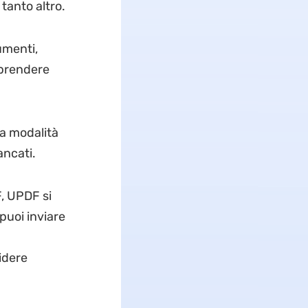
 tanto altro.
umenti,
mprendere
la modalità
ancati.
F, UPDF si
puoi inviare
videre