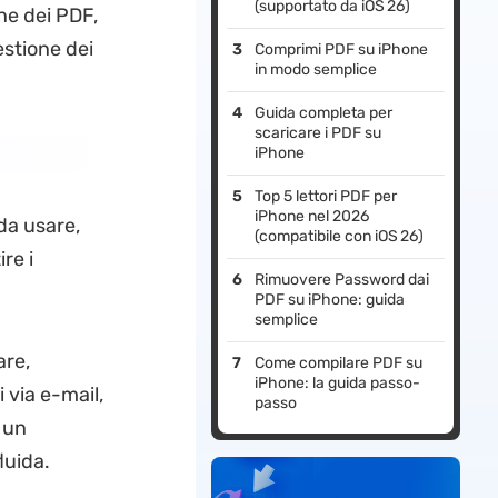
(supportato da iOS 26)
ne dei PDF,
estione dei
Comprimi PDF su iPhone
in modo semplice
Guida completa per
scaricare i PDF su
iPhone
Top 5 lettori PDF per
iPhone nel 2026
 da usare,
(compatibile con iOS 26)
re i
Rimuovere Password dai
PDF su iPhone: guida
semplice
are,
Come compilare PDF su
iPhone: la guida passo-
 via e-mail,
passo
e un
luida.