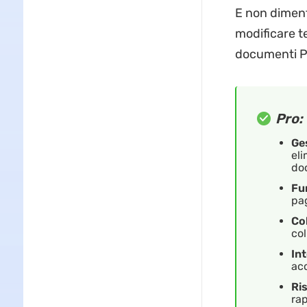
E non diment
modificare te
documenti PD
Pro:
Ges
eli
do
Fu
pag
Co
col
Int
acc
Ri
rap