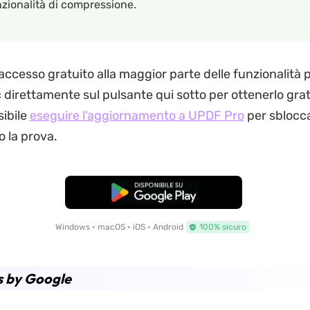
zionalità di compressione.
'accesso gratuito alla maggior parte delle funzionalità
ic direttamente sul pulsante qui sotto per ottenerlo gr
sibile
eseguire l'aggiornamento a UPDF Pro
per sblocca
o la prova.
Download Gratis
Windows • macOS • iOS • Android
100% sicuro
es by Google