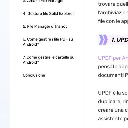
3. Amaze File Manager
trovare quell
l'archiviazio
4. Gestore file Solid Explorer
file con le a
5. File Manager di Inshot
1. UP
6. Come gestire i file PDF su
Android?
7. Come gestire le cartelle su
UPDF per An
Android?
pensato appo
documenti PD
Conclusione
UPDF è la sol
duplicare, ri
creare una ca
assistente pe