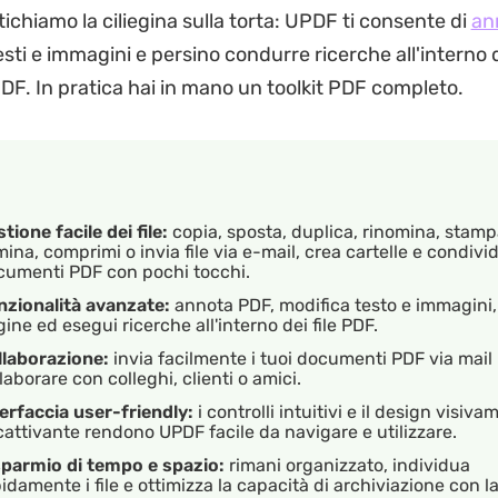
ichiamo la ciliegina sulla torta: UPDF ti consente di
an
sti e immagini e persino condurre ricerche all'interno d
F. In pratica hai in mano un toolkit PDF completo.
tione facile dei file:
copia, sposta, duplica, rinomina, stamp
mina, comprimi o invia file via e-mail, crea cartelle e condivid
cumenti PDF con pochi tocchi.
nzionalità avanzate:
annota PDF, modifica testo e immagini, 
ine ed esegui ricerche all'interno dei file PDF.
llaborazione:
invia facilmente i tuoi documenti PDF via mail
laborare con colleghi, clienti o amici.
erfaccia user-friendly:
i controlli intuitivi e il design visiv
attivante rendono UPDF facile da navigare e utilizzare.
sparmio di tempo e spazio:
rimani organizzato, individua
idamente i file e ottimizza la capacità di archiviazione con l