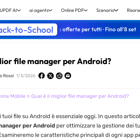
UPDF AI
ai agents
Online PDF
Scenario
Risors
ack-to-School
: offerte per tutti · Fino all’8 set
glior file manager per Android?
lo Rossi
1/3/2026
ione Mobile
» Qual è il miglior file manager per Android?
 tuoi file su Android è essenziale oggi. In questo articolo
 manager per Android
per ottimizzare la gestione dei tu
samineremo le caratteristiche principali di ogni app pe