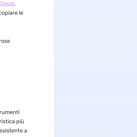
Cloud
.
copiare le
erose
strumenti
istica più
assistente a