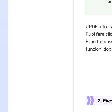
fun
UPDF offre l
Puoi fare cl
È inoltre pos
funzioni dop
2. Fil