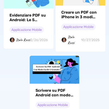
Creare un PDF con
Evidenziare PDF su
iPhone in 3 modi
Android: Le 5
(supportato da
migliori scelte con
iOS 26)
Applicazione Mobile
funzionalità chiave
Applicazione Mobile
Italo
Italo Rossi
2/26/2026
10/27/2025
Rossi
Scrivere su PDF
Android con modo
facile e gratuito
Applicazione Mobile