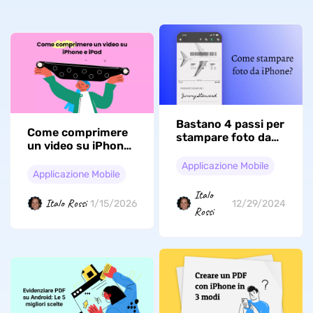
Bastano 4 passi per
Come comprimere
stampare foto da
un video su iPhone
iPhone (compatibile
e iPad con pochi
con iOS 26)
Applicazione Mobile
tocchi (iOS 26
Applicazione Mobile
incluso)
Italo
Italo Rossi
1/15/2026
12/29/2024
Rossi