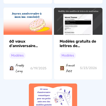
Modèles gratuits de
60 vœux
lettres de
d'anniversaire
motivation +
courts pour cousin
exemples par
et cousine
Modèles
Modèles
métier
franck
Freddy
5/23/2026
6/19/2025
Petit
Leroy