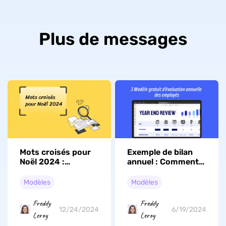
Plus de messages
Mots croisés pour
Exemple de bilan
Noël 2024 :
annuel : Comment
imprimables
modifier les
gratuits et festifs
modèles
Modèles
Modèles
d'évaluation
annuelle des
Freddy
Freddy
employés
12/24/2024
6/19/2024
Leroy
Leroy