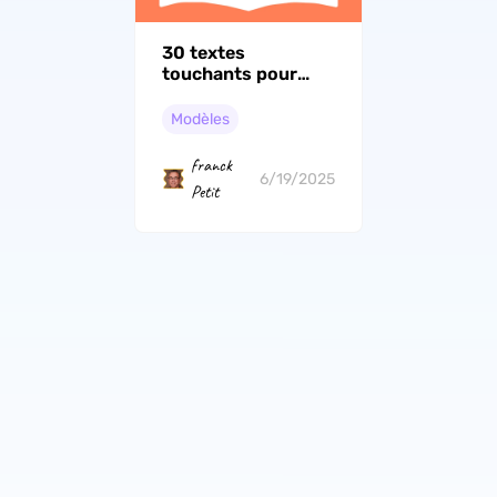
30 textes
touchants pour
souhaiter joyeux
anniversaire à votre
Modèles
petite amie
franck
6/19/2025
Petit