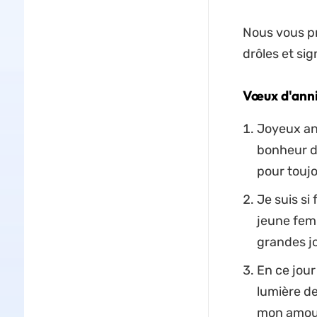
Nous vous pr
drôles et si
Vœux d'anniv
Joyeux ann
bonheur da
pour toujo
Je suis si
jeune femm
grandes jo
En ce jour
lumière de
mon amou