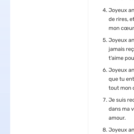
Joyeux ann
de rires, 
mon cœur
Joyeux ann
jamais reç
t'aime pou
Joyeux ann
que tu ent
tout mon 
Je suis re
dans ma vi
amour.
Joyeux ann