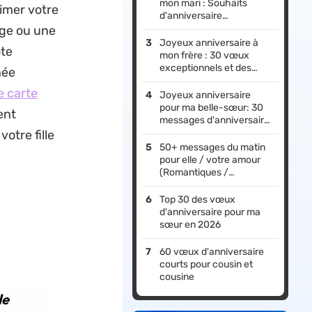
mon mari : Souhaits
imer votre
d'anniversaire
inoubliables avec des
age ou une
modèles gratuits
Joyeux anniversaire à
ote
mon frère : 30 vœux
exceptionnels et des
née
modèles de carte
e carte
Joyeux anniversaire
pour ma belle-sœur: 30
ent
messages d'anniversaire
et idées de création de
otre fille
cartes
50+ messages du matin
pour elle / votre amour
(Romantiques /
Adorables / Doux /
Longs / Mignons /
Top 30 des vœux
Drôles)
d'anniversaire pour ma
sœur en 2026
60 vœux d'anniversaire
courts pour cousin et
cousine
le