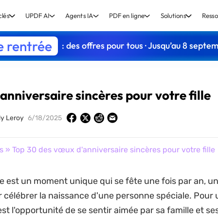
clés
UPDF AI
Agents IA
PDF en ligne
Solutions
Resso
e rentrée
: des offres pour tous · Jusqu’au 8 septe
nniversaire sincères pour votre fille
y Leroy
6/18/2025
s
» Top 30 des vœux d'anniversaire sincères pour votre fille
re est un moment unique qui se fête une fois par an, u
 célébrer la naissance d'une personne spéciale. Pour un
t l'opportunité de se sentir aimée par sa famille et se