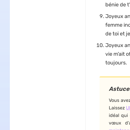
bénie de t
Joyeux ann
femme incr
de toi et 
Joyeux ann
vie m'ait o
toujours.
Astuce
Vous avez
Laissez
U
idéal qui
vœux d'a