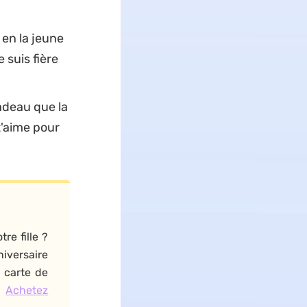
 en la jeune
 suis fière
cadeau que la
 t'aime pour
re fille ?
niversaire
a carte de
.
Achetez