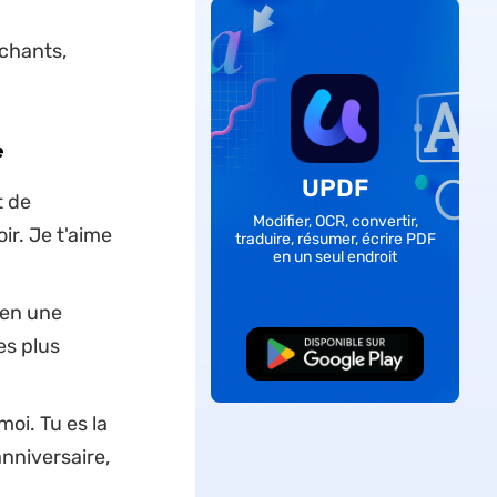
chants,
e
UPDF
t de
Modifier, OCR, convertir,
ir. Je t'aime
traduire, résumer, écrire PDF
en un seul endroit
 en une
es plus
TÉLÉCHARGER
oi. Tu es la
anniversaire,