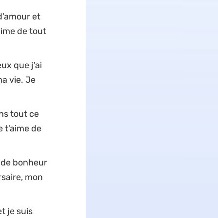
 d'amour et
aime de tout
ux que j'ai
a vie. Je
ans tout ce
e t'aime de
t de bonheur
rsaire, mon
t je suis