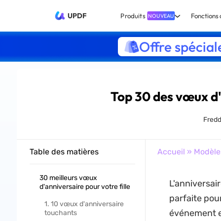
UPDF
Produits
Fonctions 
NOUVEAU
Offre spécial
Top 30 des vœux d'a
Fredd
Table des matières
Accueil
»
Modèle
30 meilleurs vœux
L'anniversai
d'anniversaire pour votre fille
parfaite pour
1. 10 vœux d'anniversaire
événement es
touchants