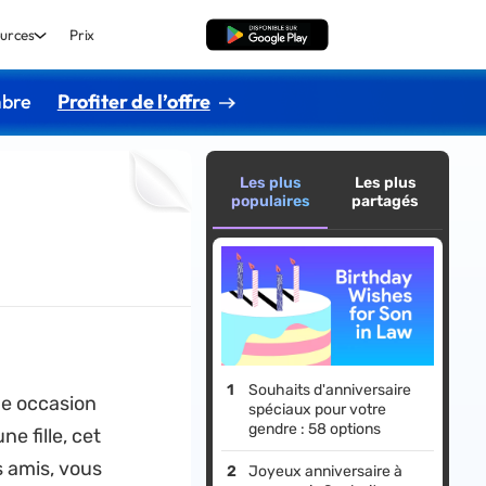
urces
Prix
TÉLÉCHARGER
mbre
Profiter de l’offre
Les plus
Les plus
populaires
partagés
Souhaits d'anniversaire
ne occasion
spéciaux pour votre
gendre : 58 options
e fille, cet
s amis, vous
Joyeux anniversaire à