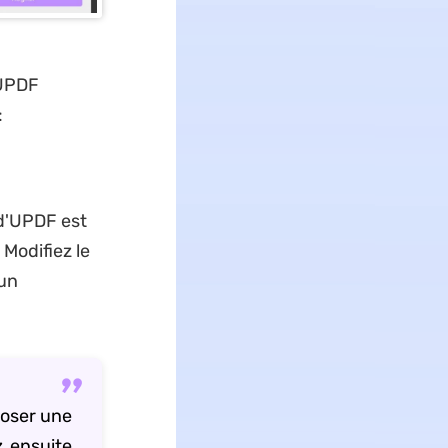
 UPDF
:
 d'UPDF est
Modifiez le
 un
poser une
z ensuite