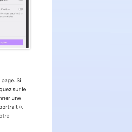
 page. Si
quez sur le
onner une
ortrait »,
otre