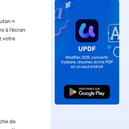
outon «
s à l'écran
z votre
UPDF
Modifier, OCR, convertir,
traduire, résumer, écrire PDF
en un seul endroit
TÉLÉCHARGER
uche de