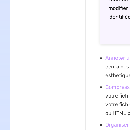
modifier
identifié
Annoter 
centaines 
esthétiqu
Compress
votre fich
votre fich
ou HTML po
Organiser