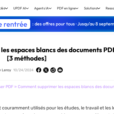
clés
UPDF AI
Agents IA
PDF en ligne
Solutions
Resso
e rentrée
: des offres pour tous · Jusqu’au 8 septe
les espaces blancs des documents PD
[3 méthodes]
y Leroy
10/24/2024
ser PDF
» Comment supprimer les espaces blancs des docu
couramment utilisés pour les études, le travail et les lois