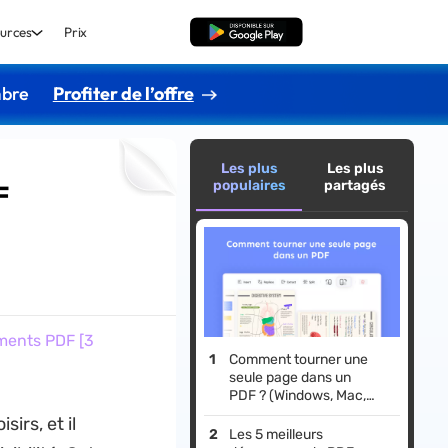
urces
Prix
TÉLÉCHARGER
mbre
Profiter de l’offre
Les plus
Les plus
populaires
partagés
F
ments PDF [3
Comment tourner une
seule page dans un
PDF ? (Windows, Mac,
Android et iOS)
irs, et il
Les 5 meilleurs