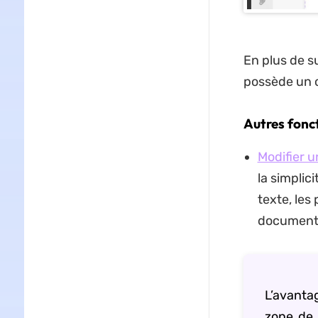
En plus de 
possède un c
Autres fonc
Modifier 
la simplic
texte, les
document
L’avanta
zone de 