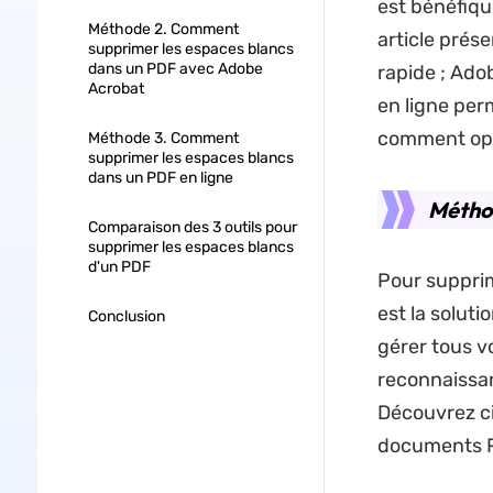
est bénéfiq
Méthode 2. Comment
article prése
supprimer les espaces blancs
dans un PDF avec Adobe
rapide ; Adob
Acrobat
en ligne pe
comment opt
Méthode 3. Comment
supprimer les espaces blancs
dans un PDF en ligne
Méthod
Comparaison des 3 outils pour
supprimer les espaces blancs
d'un PDF
Pour supprim
est la soluti
Conclusion
gérer tous vo
reconnaissan
Découvrez ci
documents 