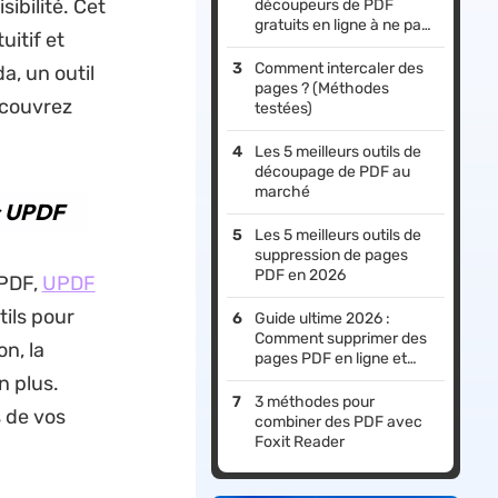
sibilité. Cet
découpeurs de PDF
gratuits en ligne à ne pas
uitif et
manquer
Comment intercaler des
a, un outil
pages ? (Méthodes
écouvrez
testées)
Les 5 meilleurs outils de
découpage de PDF au
marché
c UPDF
Les 5 meilleurs outils de
suppression de pages
PDF en 2026
 PDF,
UPDF
tils pour
Guide ultime 2026 :
Comment supprimer des
n, la
pages PDF en ligne et
hors ligne
n plus.
3 méthodes pour
 de vos
combiner des PDF avec
Foxit Reader