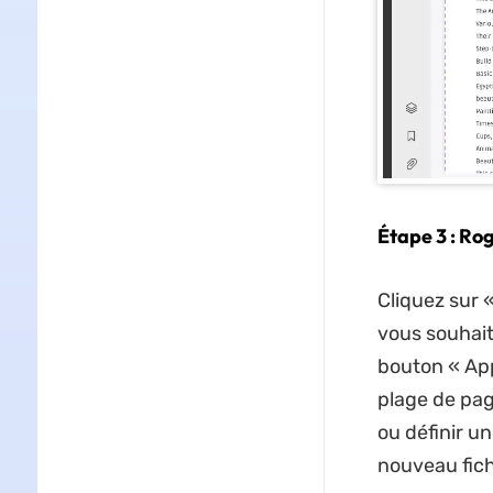
Étape 3 : Ro
Cliquez sur 
vous souhait
bouton « App
plage de pag
ou définir u
nouveau fich