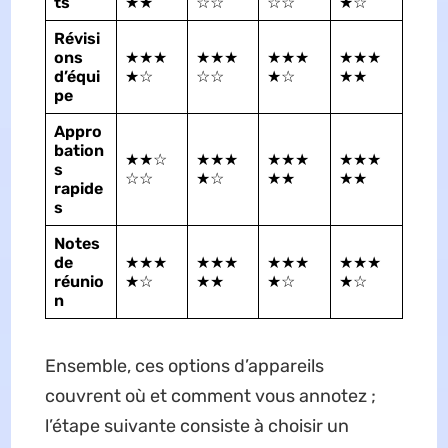
ts
★★
☆☆
☆☆
★☆
Révisi
ons
★★★
★★★
★★★
★★★
d’équi
★☆
☆☆
★☆
★★
pe
Appro
bation
★★☆
★★★
★★★
★★★
s
☆☆
★☆
★★
★★
rapide
s
Notes
de
★★★
★★★
★★★
★★★
réunio
★☆
★★
★☆
★☆
n
Ensemble, ces options d’appareils
couvrent où et comment vous annotez ;
l’étape suivante consiste à choisir un