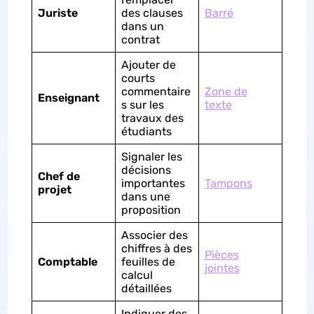
Juriste
des clauses
Barré
dans un
contrat
Ajouter de
courts
commentaire
Zone de
Enseignant
s sur les
texte
travaux des
étudiants
Signaler les
décisions
Chef de
importantes
Tampons
projet
dans une
proposition
Associer des
chiffres à des
Pièces
Comptable
feuilles de
jointes
calcul
détaillées
Indiquer des