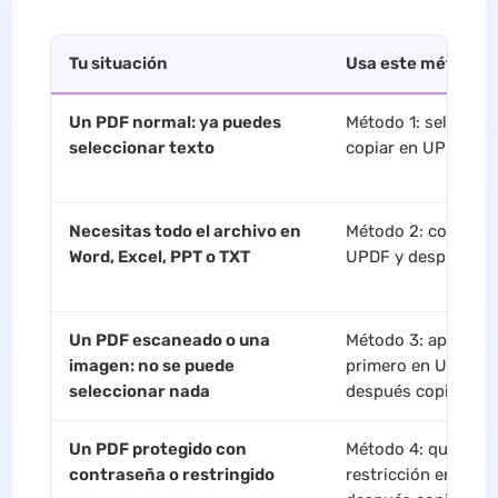
Tu situación
Usa este método
Un PDF normal: ya puedes
Método 1: seleccion
seleccionar texto
copiar en UPDF
Necesitas todo el archivo en
Método 2: convertir
Word, Excel, PPT o TXT
UPDF y después co
Un PDF escaneado o una
Método 3: aplicar 
imagen: no se puede
primero en UPDF y
seleccionar nada
después copiar
Un PDF protegido con
Método 4: quitar la
contraseña o restringido
restricción en UPD