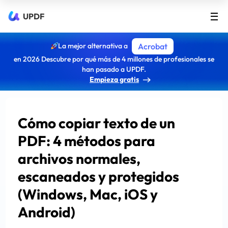
UPDF
La mejor alternativa a
Acrobat
en 2026 Descubre por qué más de 4 millones de profesionales se
han pasado a UPDF.
Empieza gratis
Cómo copiar texto de un
PDF: 4 métodos para
archivos normales,
escaneados y protegidos
(Windows, Mac, iOS y
Android)