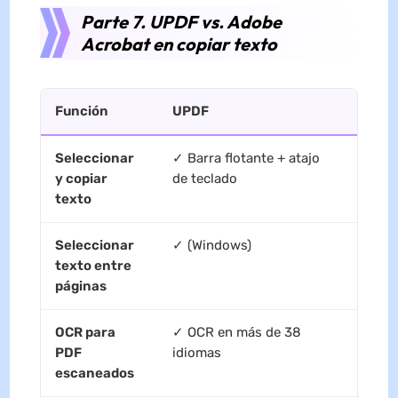
Parte 7. UPDF vs. Adobe
Acrobat en copiar texto
Función
UPDF
Adob
Seleccionar
✓ Barra flotante + atajo
✓
y copiar
de teclado
texto
Seleccionar
✓ (Windows)
✓
texto entre
páginas
OCR para
✓ OCR en más de 38
✓
PDF
idiomas
escaneados