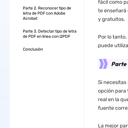
fácil como p
Parte 2. Reconocer tipo de
te enseñará 
letra de PDF con Adobe
Acrobat
y gratuitos.
Parte 3. Detectar tipo de letra
Por lo tanto
de PDF en línea con i2PDF
puede utiliz
Conclusión
Parte 
Si necesitas 
opción para 
real en la q
fuente corr
La mejor par