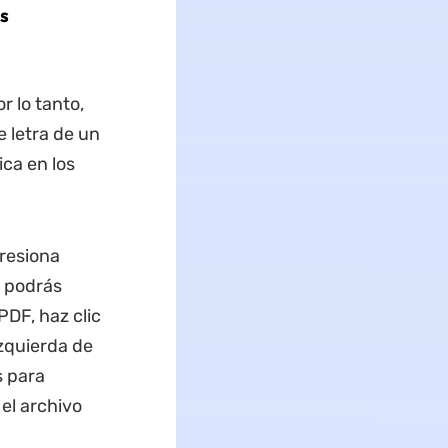
s
 lo tanto,
e letra de un
ca en los
presiona
e podrás
PDF, haz clic
izquierda de
s para
el archivo