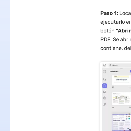
Paso 1:
Local
ejecutarlo en
botón
"Abrir
PDF. Se abrir
contiene, de