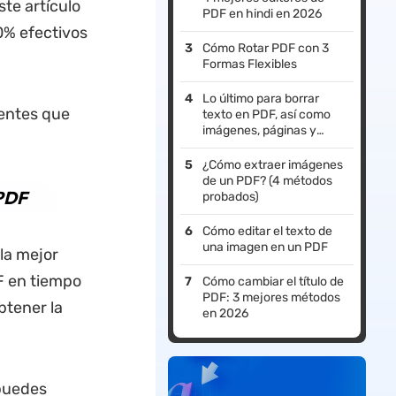
te artículo
PDF en hindi en 2026
0% efectivos
Cómo Rotar PDF con 3
Formas Flexibles
Lo último para borrar
rentes que
texto en PDF, así como
imágenes, páginas y
marcas
¿Cómo extraer imágenes
de un PDF? (4 métodos
UPDF
probados)
Cómo editar el texto de
una imagen en un PDF
la mejor
DF en tiempo
Cómo cambiar el título de
PDF: 3 mejores métodos
btener la
en 2026
 puedes