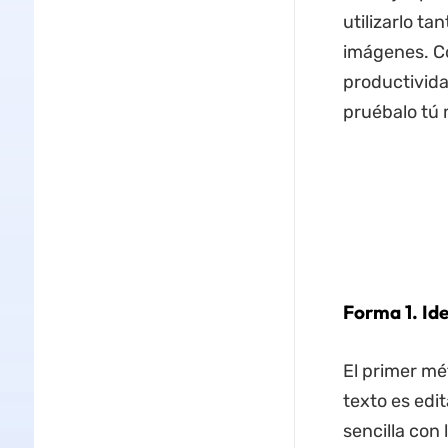
utilizarlo 
imágenes. Co
productivid
pruébalo tú
Forma
1.
I
de
El primer mé
texto es edi
sencilla con