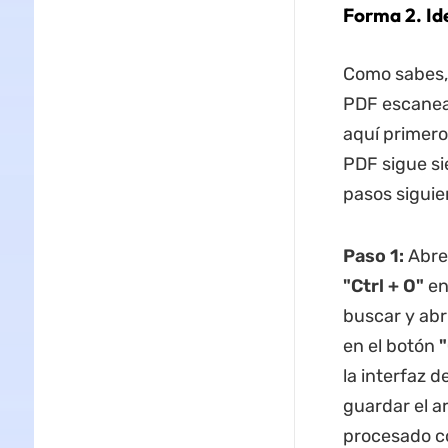
Forma 2. Ide
Como sabes, 
PDF escanead
aquí primero 
PDF sigue si
pasos siguie
Paso 1:
Abre
"Ctrl + O"
en
buscar y abr
en el botón
la interfaz 
guardar el a
procesado co