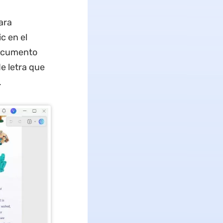
ara
c en el
documento
de letra que
.