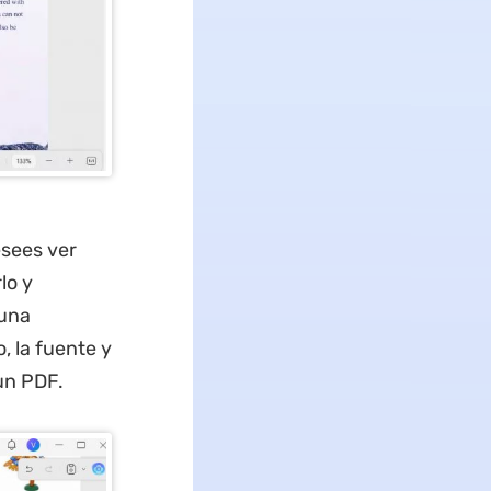
esees ver
lo y
 una
 la fuente y
 un PDF.