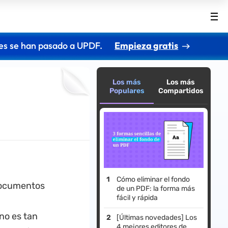
es se han pasado a UPDF.
Empieza gratis
Los más
Los más
Populares
Compartidos
Cómo eliminar el fondo
 documentos
de un PDF: la forma más
fácil y rápida
no es tan
[Últimas novedades] Los
4 mejores editores de