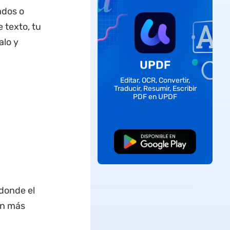
ados o
 texto, tu
lo y
UPDF
Editar, OCR, Convertir,
Traducir, Resumir, Escribir
PDF en UPDF
Descarga Gratuita
 donde el
ón más