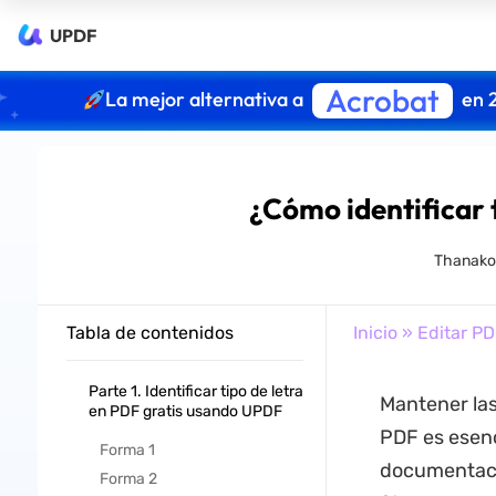
UPDF
Acrobat
La mejor alternativa a
en 
¿Cómo identificar t
Thanako
Tabla de contenidos
Inicio
»
Editar PD
Parte 1. Identificar tipo de letra
Mantener las
en PDF gratis usando UPDF
PDF es esenc
Forma 1
documentaci
Forma 2