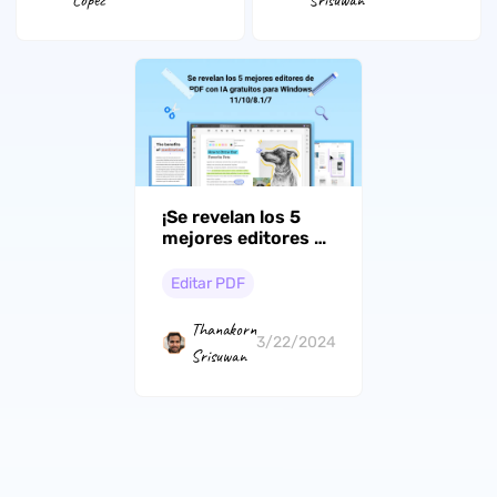
¡Se revelan los 5
mejores editores de
PDF con IA
gratuitos para
Editar PDF
Windows
11/10/8.1/7!
Thanakorn
3/22/2024
Srisuwan