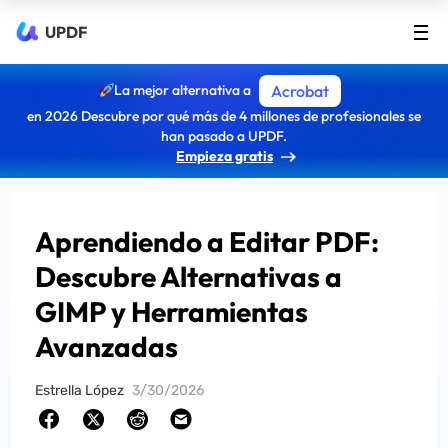
UPDF
La mejor alternativa a
Acrobat
en 2026 Descubre por qué más de 4 millones de profesionales se
han pasado a UPDF.
Empieza gratis
Aprendiendo a Editar PDF:
Descubre Alternativas a
GIMP y Herramientas
Avanzadas
Estrella López
3/30/2026