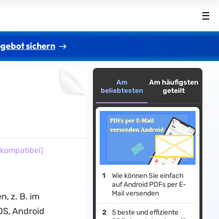
gebot sichern
Am
Am häufigsten
beliebtesten
geteilt
-kompatibel)
Wie können Sie einfach
auf Android PDFs per E-
Mail versenden
, z. B. im
OS, Android
5 beste und effiziente