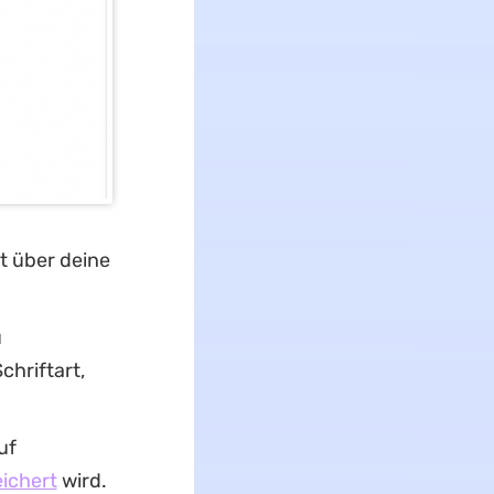
t über deine
u
chriftart,
uf
ichert
wird.