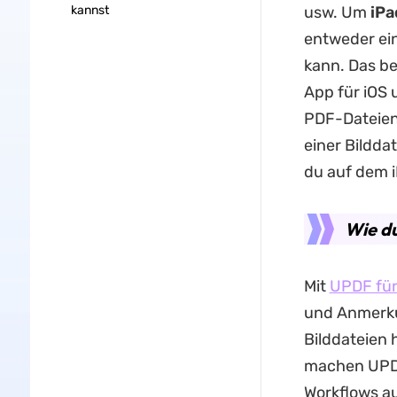
kannst
usw. Um
iPa
entweder ein
kann. Das be
App für iOS 
PDF-Dateien 
einer Bildda
du auf dem i
Wie du
Mit
UPDF für
und Anmerku
Bilddateien 
machen UPDF
Workflows au