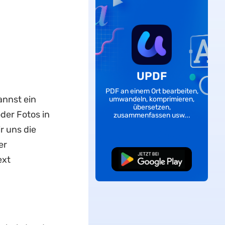
UPDF
PDF an einem Ort bearbeiten,
annst ein
umwandeln, komprimieren,
übersetzen,
der Fotos in
zusammenfassen usw...
r uns die
er
Kostenloser
ext
Download