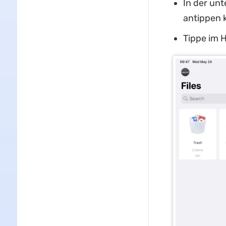
In der un
antippen 
Tippe im 