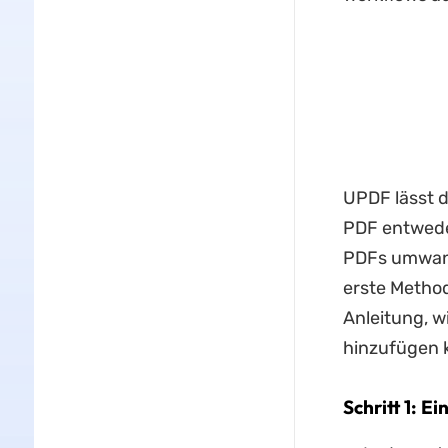
UPDF lässt d
PDF entweder
PDFs umwand
erste Metho
Anleitung, 
hinzufügen 
Schritt 1: E