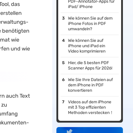
PDF-Annotator-Apps für
Tool, das
iPad/ iPhone
erstellen
Wie können Sie auf dem
verwaltungs-
iPhone Fotos in PDF
umwandeln?
e benötigten
rmat wie
Wie können Sie auf
iPhone und iPad ein
rfen und wie
Video komprimieren
.
Hier, die 5 besten PDF
Scanner Apps für 2026!
Wie Sie Ihre Dateien auf
dem iPhone in PDF
konvertieren
rn auch Text
Videos auf dem iPhone
 zu
mit 3 Top effizienten
Methoden verstecken！
sumfang
Dokumenten-