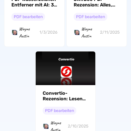
Entferner mit AI: 3
Rezension: Alles,
Top-Tools für 2026
was Sie wissen
müssen
PDF bearbeiten
PDF bearbeiten
Wayne
Wayne
1/3/2026
2/11/2025
Austin
Austin
Convertio-
Rezension: Lesen
Sie hier vor der
Verwendung.
PDF bearbeiten
Wayne
2/10/2025
Austin