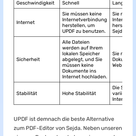
Geschwindigkeit
Schnell
Langsam
Sie müssen keine
Sie müsse
Internetverbindung
Internetv
Internet
herstellen, um
herstellen
UPDF zu benutzen.
Sejda zu 
Alle Dateien
werden auf Ihrem
lokalen Speicher
Sie müsse
Sicherheit
abgelegt, und Sie
Dokumente
müssen keine
Website h
Dokumente ins
Internet hochladen.
Die Stabili
Stabilität
Hohe Stabilität
variiert je
Internet.
UPDF ist demnach die beste Alternative
zum PDF-Editor von Sejda. Neben unseren