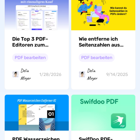
Die Top 3 PDF-
Wie entferne ich
Editoren zum
Seitenzahlen aus
einmaligen Kauf
PDF? Effektive
(ohne Abonnement)
Methoden
PDF bearbeiten
PDF bearbeiten
Delia
Delia
1/28/2026
9/14/2025
Meyer
Meyer
PDF Wasserzeichen
SwifDoo PDF-