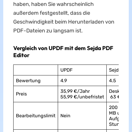
haben, haben Sie wahrscheinlich
außerdem festgestellt, dass die
Geschwindigkeit beim Herunterladen von
PDF-Dateien zu langsam ist.
Vergleich von UPDF mit dem Sejda PDF
Editor
UPDF
Sejda
Bewertung
4.9
4.5
35,99 €/Jahr
Desktop+
Preis
55,99 €/unbefristet
63 €/Jah
200 Seite
MB und 3
Bearbeitungslimit
Nein
Aufgaben 
Stunde.