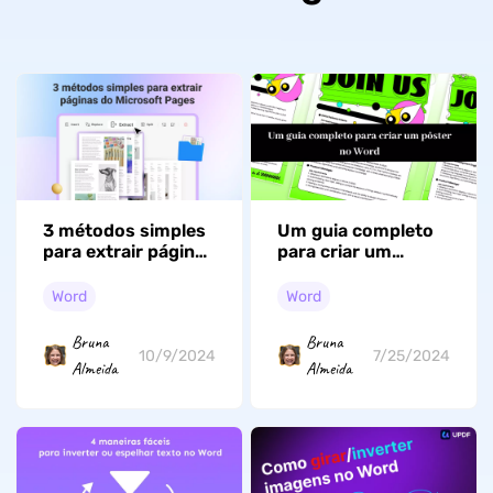
3 métodos simples
Um guia completo
para extrair páginas
para criar um
do Microsoft Pages
pôster no Word
[com modelos]
Word
Word
Bruna
Bruna
10/9/2024
7/25/2024
Almeida
Almeida