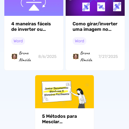
4 maneiras fáceis
Como girar/inverter
de inverter ou
uma imagem no
espelhar texto no
Word: aprenda
Word com
algumas maneiras
Word
Word
facilidade
fáceis
Bruna
Bruna
8/6/2025
7/27/2025
Almeida
Almeida
5 Métodos para
Mesclar
Documentos do