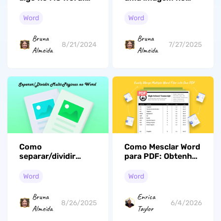
guia passo a passo
Word: aprenda
para texto e
algumas maneiras
Word
Word
imagens
fáceis
Bruna
Bruna
8/21/2024
7/27/2025
Almeida
Almeida
Como
Como Mesclar Word
separar/dividir
para PDF: Obtenha
páginas no Word
Sua Resposta!
com várias páginas
Word
Word
[Guia definitivo]
Bruna
Enrica
8/26/2025
6/4/2026
Almeida
Taylor