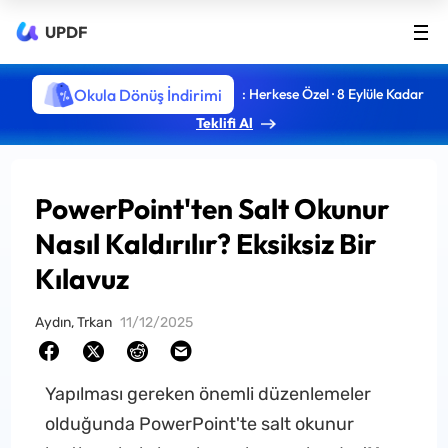
UPDF
Okula Dönüş İndirimi
: Herkese Özel · 8 Eylüle Kadar
Teklifi Al
PowerPoint'ten Salt Okunur
Nasıl Kaldırılır? Eksiksiz Bir
Kılavuz
Aydın, Trkan
11/12/2025
Yapılması gereken önemli düzenlemeler
olduğunda PowerPoint'te salt okunur