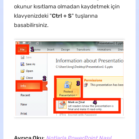
okunur kısıtlama olmadan kaydetmek için
klavyenizdeki "
Ctrl + S
" tuşlarına
basabilirsiniz.
Ayrıca Oku
:
Notlarla PowerPoint Nasıl