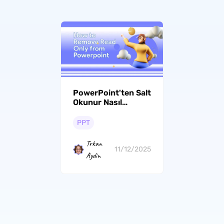
PowerPoint'ten Salt
Okunur Nasıl
Kaldırılır? Eksiksiz
Bir Kılavuz
PPT
Trkan
11/12/2025
Aydin