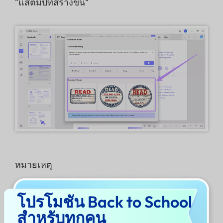
"แสตมป์ที่สร้างขึ้น"
หมายเหตุ
โปรดทราบว่าการสร้างภาพแสตมป์ AI สามภาพจะ
โปรโมชัน Back to School
ใช้เครดิต AI สูงสุดสามเครดิต หากเกิดปัญหาที่ไม่
สำหรับทุกคน