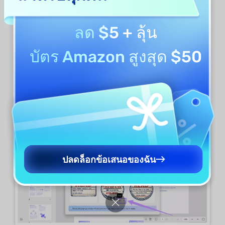
คาดคิดและ AI สร้างภาพน้อยกว่าสามภาพ เครดิต
จะถูกหักเฉพาะสําหรับภาพที่สร้างขึ้นสําเร็จเท่านั้น
ลด $5
+ ลุ้น
ขั้นตอนที่ 4.
หลังจากนั้นวางเมาส์เหนือตราประทับ
บัตร Amazon สูงสุด $50
ที่คุณชอบแล้วคลิกปุ่ม "ดาวน์โหลด" เพื่อบันทึกเป็น
ไฟล์ PNG บนอุปกรณ์ของคุณ หรือคลิกปุ่ม "+" เพื่อ
เพิ่มตราประทับลงใน PDF ของคุณโดยตรง
ปลดล็อกข้อเสนอของฉัน