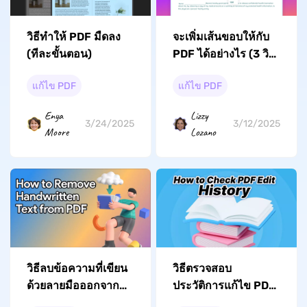
วิธีทำให้ PDF มืดลง
จะเพิ่มเส้นขอบให้กับ
(ทีละขั้นตอน)
PDF ได้อย่างไร (3 วิธี
ในการปฏิบัติตาม)
แก้ไข PDF
แก้ไข PDF
Enya
Lizzy
3/24/2025
3/12/2025
Moore
Lozano
วิธีตรวจสอบ
วิธีลบข้อความที่เขียน
ประวัติการแก้ไข PDF:
ด้วยลายมือออกจาก
คู่มือฉบับสมบูรณ์
PDF ได้อย่างง่ายดาย