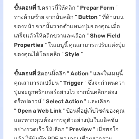
ขั้นตอนที่ 1.
คราวนี้ให้คลิก “
Prepar Form
”
ทางด้านซ้าย จากนั้นคลิก “
Button
” ที่ด้านบน
ของหน้า จากนั้นวาดตำแหน่งปุ่มของคุณ เมื่อ
เสร็จแล้วให้คลิกขวาและเลือก “
Show Field
Properties
” ในเมนูนี้ คุณสามารถปรับแต่งปุ่ม
ของคุณได้โดยคลิก “
Style
”
ขั้นตอนที่ 2
ตอนนี้คลิก "
Action
" และในเมนูนี้
คุณสามารถเปลี่ยน "
Trigger
" ซึ่งจะกำหนดว่า
ปุ่มจะถูกทริกเกอร์อย่างไร จากนั้นคลิกกล่อง
ดร็อปดาวน์ "
Select Action
" และเลือก
"
Open a Web Link
" ป้อนที่อยู่เว็บไซต์ของคุณ
และหากคุณต้องการดูตัวอย่างปุ่มในแอ็คชัน
อย่างรวดเร็ว ให้เลือก "
Preview
" เมื่อพอใจ
แล้ว ให้บันทึก PDF ของคุณ เพื่อตรวจสอบ