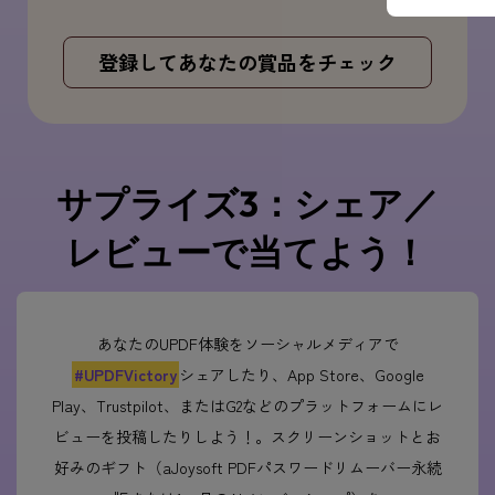
poqa***@***.com
一か月のAI
登録してあなたの賞品をチェック
jane***@***.com
$5Amazonギフトカード
joh***@***.com
一か月のAI
サプライズ3：シェア／
レビューで当てよう！
あなたのUPDF体験をソーシャルメディアで
#UPDFVictory
シェアしたり、App Store、Google
Play、Trustpilot、またはG2などのプラットフォームにレ
ビューを投稿したりしよう！。スクリーンショットとお
好みのギフト（aJoysoft PDFパスワードリムーバー永続