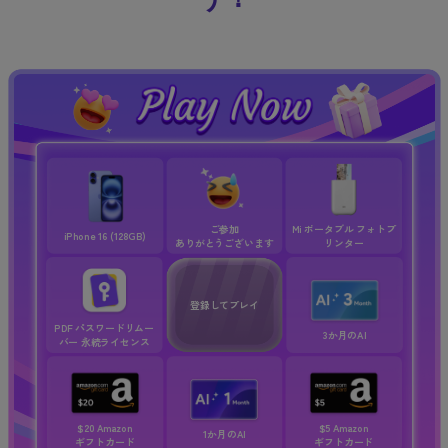
ご参加
Mi ポータブル フォトプ
iPhone 16
(128GB)
ありがとうございます
リンター
登録してプレイ
PDF パスワードリムー
3か月のAI
バー
永続ライセンス
$20 Amazon
$5 Amazon
1か月のAI
ギフトカード
ギフトカード