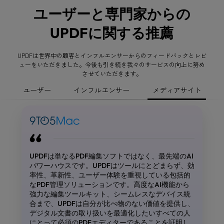
ユーザーと専門家からの
UPDFに関する推薦
UPDFは世界中の顧客とインフルエンサーからのフィードバックとレビ
ューをいただきました。今後も引き続き我々のサービスの向上に努め
させていただきます。
ユーザー
インフルエンサー
メディアサイト
教授
UPDFは単なるPDF編集ソフトではなく、最先端のAI
Linusテックティップス
パワーハウスです。UPDFはツールにとどまらず、効
Samir Burzić
率性、革新性、ユーザー体験を重視している包括的
1570万の登録者
なPDF管理ソリューションです。高度なAI機能から
強力な編集ツールキット、シームレスなデバイス統
合まで、UPDFは自分が比べ物のない価値を提供し、
デジタル文書の取り扱いを最適化したいすべての人
にとって必須のPDFエディターであることを証明し