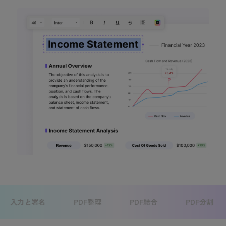
力と署名
PDF整理
PDF結合
PDF分割
P