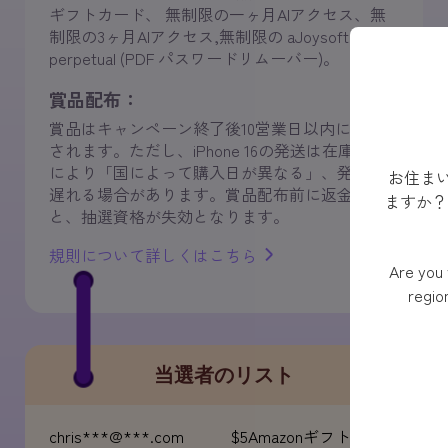
ギフトカード、 無制限の一ヶ月AIアクセス、無
制限の3ヶ月AIアクセス,無制限の aJoysoft
perpetual (PDF パスワードリムーバー)。
賞品配布：
賞品はキャンペーン終了後10営業日以内に配布
されます。ただし、iPhone 16の発送は在庫状況
により「国によって購入日が異なる」、発送が
お住まい
jane***@***.com
$5Amazonギフトカード
遅れる場合があります。賞品配布前に返金する
ますか？
と、抽選資格が失効となります。
joh***@***.com
一か月のAI
規則について詳しくはこちら
ale***@***.com
aJoysoft 永久ライセンス
Are you 
regio
jo56***@***.de
一か月のAI
inf1***@***.com
$20Amazonギフトカード
当選者のリスト
chris***@***.com
$5Amazonギフトカード
iuns***@***.it
三ヶ月のAI