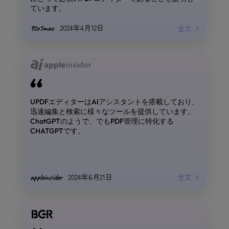
ています。
2024年4月12日
全文
9to5mac
AppleTrack
学生
471Kの登録者
Ayu Divine
UPDFエディターはAIアシスタントを搭載しており、
迅速編集と検索に様々なツールを提供しています。
ChatGPTのようで、でもPDF管理に特化する
CHATGPTです。
2024年6月21日
全文
appleinsider
Lindie Botes
336Kの登録者