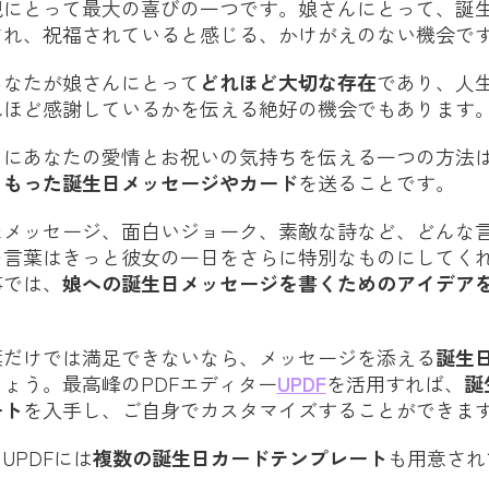
親にとって最大の喜びの一つです。娘さんにとって、誕
され、祝福されていると感じる、かけがえのない機会で
あなたが娘さんにとって
どれほど大切な存在
であり、人
れほど感謝しているかを伝える絶好の機会でもあります
日にあなたの愛情とお祝いの気持ちを伝える一つの方法
こもった誕生日メッセージやカード
を送ることです。
たメッセージ、面白いジョーク、素敵な詩など、どんな
の言葉はきっと彼女の一日をさらに特別なものにしてく
事では、
娘への誕生日メッセージを書くためのアイデアを
葉だけでは満足できないなら、メッセージを添える
誕生
ょう。最高峰のPDFエディター
UPDF
を活用すれば、
誕
ート
を入手し、ご自身でカスタマイズすることができま
UPDFには
複数の誕生日カードテンプレート
も用意され