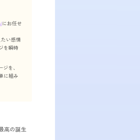
I
にお任せ
えたい感情
ジを瞬時
セージを、
単に組み
、最高の誕生