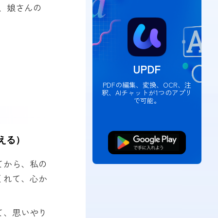
、娘さんの
UPDF
PDFの編集、変換、OCR、注
釈、AIチャットが1つのアプリ
で可能。
える）
無料ダウンロード
てから、私の
くれて、心か
。
て、思いやり