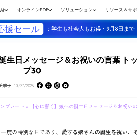
オンラインPDF
ソリューション
リソース＆サ
AI
応援セール
：学生も社会人もお得・9月8日まで
誕生日メッセージ＆お祝いの言葉 ト
プ30
美季子
10/27/2025
ンプレート
» 【心に響く】娘への誕生日メッセージ＆お祝いの言
に一度の特別な日であり、
愛する娘さんの誕生を祝い、