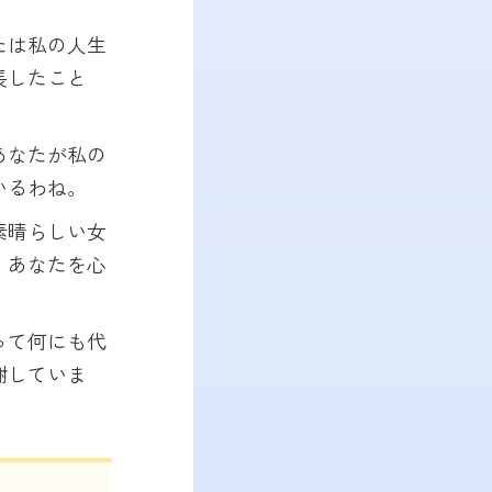
たは私の人生
長したこと
あなたが私の
いるわね。
素晴らしい女
。あなたを心
って何にも代
謝していま