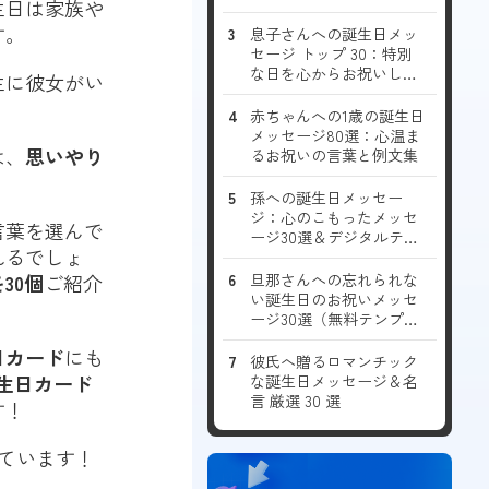
生日は家族や
す。
息子さんへの誕生日メッ
セージ トップ 30：特別
な日を心からお祝いしま
生に彼女がい
しょう！
。
赤ちゃんへの1歳の誕生日
メッセージ80選：心温ま
は、
思いやり
るお祝いの言葉と例文集
孫への誕生日メッセー
ジ：心のこもったメッセ
言葉を選んで
ージ30選＆デジタルテン
れるでしょ
プレート
30個
ご紹介
旦那さんへの忘れられな
い誕生日のお祝いメッセ
ージ30選（無料テンプレ
ートとカード作成ガイド
日カード
にも
付き）
彼氏へ贈るロマンチック
生日カード
な誕生日メッセージ＆名
言 厳選 30 選
す！
ています！