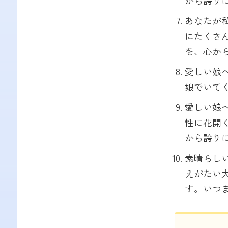
から誇り
あなたが
にたくさ
を、心か
愛しい娘
娘でいて
愛しい娘
性に花開
から誇り
素晴らし
えがたい
す。いつ