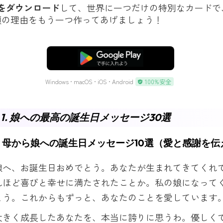
Fをダウンロード
して、世界に一つだけの特別なカードで
顔の理由をもう一つ作ってあげましょう！
無料ダウンロード
Windows • macOS • iOS • Android
100%安全
1. 娘への最高の誕生日メッセージ30選
：母から娘への誕生日メッセージ10選（愛と感謝を伝
娘へ、お誕生日おめでとう。あなたが生まれてきてくれ
れほど喜びと幸せに満たされたことか。私の娘になって
とう。これからもずっと、あなたのことを愛しています
大きく成長したあなたを、本当に誇りに思うわ。優しく