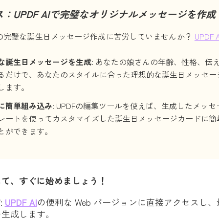
：UPDF AIで完璧なオリジナルメッセージを作成
の完璧な誕生日メッセージ作成に苦労していませんか？
UPDF A
！
な誕生日メッセージを生成
: あなたの娘さんの年齢、性格、伝
るだけで、あなたのスタイルに合った理想的な誕生日メッセー
します。
に簡単組み込み
: UPDFの編集ツールを使えば、生成したメッ
レートを使ってカスタマイズした誕生日メッセージカードに簡
とができます。
して、すぐに始めましょう！
す
:
UPDF AI
の便利な Web バージョンに直接アクセスし
を生成します。