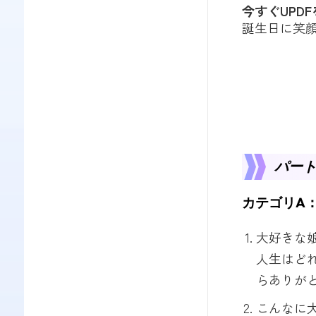
今すぐUPD
誕生日に笑
パート
カテゴリA
大好きな
人生はど
らありが
こんなに