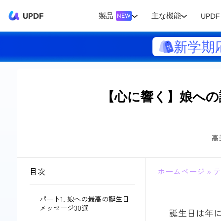
UPDF
製品
主な機能
UPDF 
NEW
新学期
【心に響く】娘への
高
目次
ホームページ
»
テ
パート1. 娘への最高の誕生日
メッセージ30選
誕生日は年