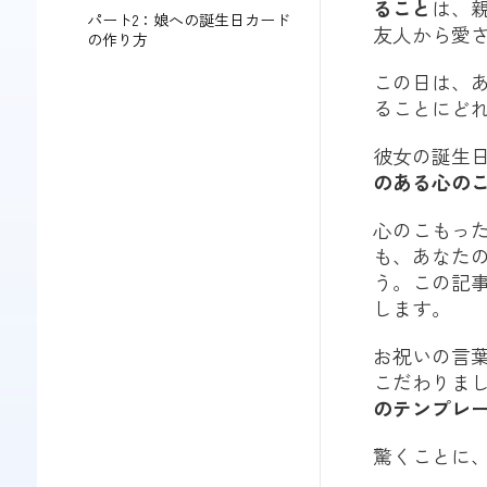
ること
は、
パート2：娘への誕生日カード
友人から愛
の作り方
この日は、
ることにど
彼女の誕生
のある心の
心のこもっ
も、あなた
う。この記
します。
お祝いの言
こだわりまし
のテンプレ
驚くことに、