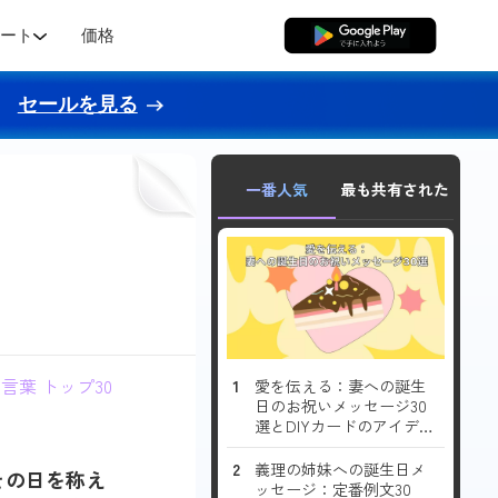
ポート
価格
無料ダウンロード
セールを見る
一番人気
最も共有された
ッ
葉 トップ30
愛を伝える：妻への誕生
日のお祝いメッセージ30
選とDIYカードのアイデ
ア
義理の姉妹への誕生日メ
その日を称え
ッセージ：定番例文30