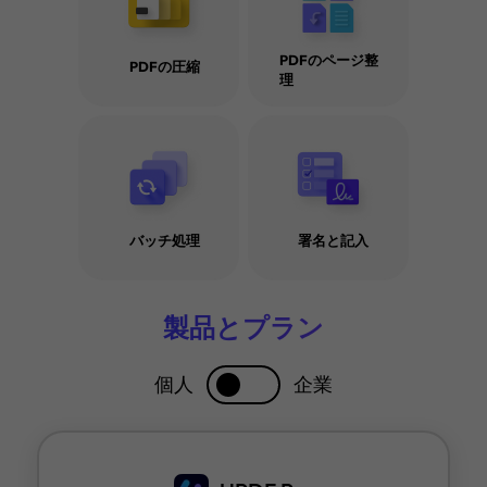
PDFのページ整
PDFの圧縮
理
PDFをMOBIに変換し
XPSをPDFにシー
て読書を最適化する5
スに変換する方法
つの方法
バッチ処理
署名と記入
製品とプラン
個人
企業
· PDFをbmpに変換する方法を紹介
· WordをExcelに変換する：フォーマットを保持する4つ