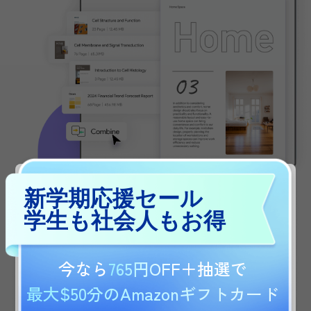
今すぐ購入
新学期応援セール
学生も社会人もお得
今なら
765円OFF
＋抽選で
お住まいの地域に合わせたUPDF.comの国別サ
イトに移動しますか？価格、プロモーション、
最大$50分のAmazonギフトカード
イベントに関する詳細は、国別サイトで確認で