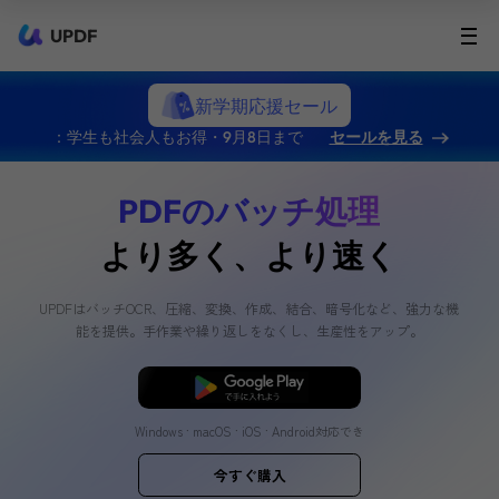
UPDF
新学期応援セール
：学生も社会人もお得・9月8日まで
セールを見る
PDFのバッチ処理
より多く、より速く
UPDFはバッチOCR、圧縮、変換、作成、結合、暗号化など
能を提供。手作業や繰り返しをなくし、生産性をアッ
無料ダウンロード