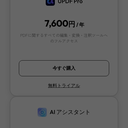
UPDF Pro
· 4つの方法でエクセルをJPEGに変換する
7,600
円
· エクセルをテキストに変換する迅速で簡単な方法3選
/ 年
PDFに関するすべての編集・変換・注釈ツールへ
· PDFをPNGに変換する2つの方法
のフルアクセス
· WindowsとMacでPDFをGoogleスライドに変換する
· pdf画像をワードに変換する方法には？
今すぐ購入
· 書式を維持したままスキャンしたPDFをExcelに変換す
無料トライアル
· 3つの簡単なステップでPDFをリンクにする簡単な方法
AI アシスタント