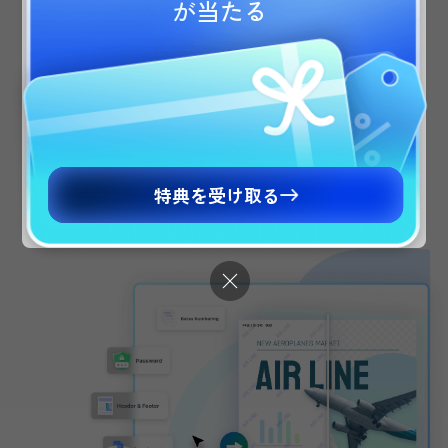
が当たる
きます。
Are you visiting updf.com from outside this
PDFをバッチで1つに
region? Visit your regional site for more relevant
pricing, promotions, and events.
結合
手間をかけずに無限のPDFファイルを包括的な1つの
日本語版に移動
ドキュメントに統合し、ドキュメント管理プロセ
Continue to English Site
特典を受け取る
利かつ効率的に簡素化します。
PDFを結合する方法
3つのアップロードオプション
ファイル、フォルダー、開いているファイル
ストに簡単にアップロード
スマートな結合管理
ドラッグアンドドロップでファイルの順序を
したり、
各PDFのページ範囲を自由に設定したりする