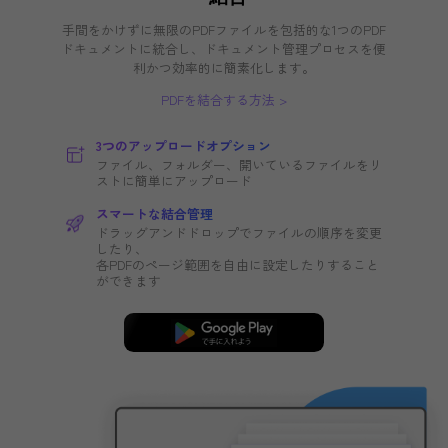
38ヶ国語の画像ベースまたはスキャン書類を迅速
確にバッチOCRし、検索・編集可能な高品質ドキ
トに変換。
PDFをバッチOCRする方法
38か国語対応
中国語、日本語、英語、フランス語、ドイツ
イタリア語、スペイン語など。
オフラインで、「見えない」安全性
インターネットなしでバッチOCRを実行し、
かつ安全にタスクを実行。
3つのテキスト認識モード
編集可能なPDF｜テキストと画像のみ｜検索
なPDFのみ