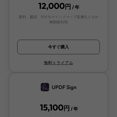
12,000
円
/ 年
要約、翻訳、PDFのマインドマップ変換などのAI
無制限利用
今すぐ購入
無料トライアル
UPDF Sign
15,100
円
/ 年