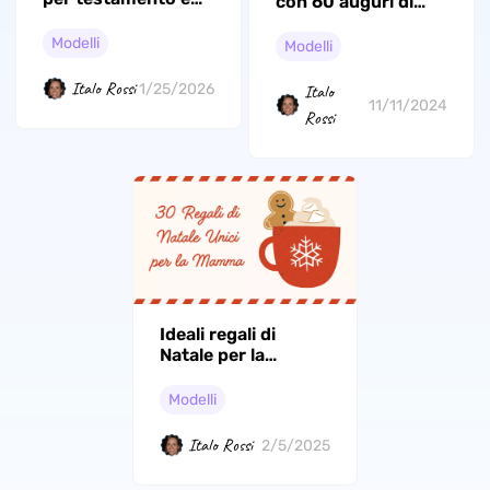
con 60 auguri di
ultime volontà che
buone feste
potrai utilizzare
Modelli
Modelli
Italo Rossi
1/25/2026
Italo
11/11/2024
Rossi
Ideali regali di
Natale per la
mamma: idee
uniche e speciali
Modelli
Italo Rossi
2/5/2025