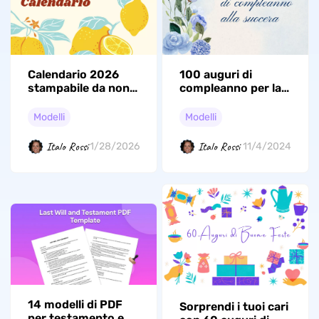
Calendario 2026
100 auguri di
stampabile da non
compleanno per la
perdere
suocera
Modelli
Modelli
Italo Rossi
Italo Rossi
1/28/2026
11/4/2024
14 modelli di PDF
Sorprendi i tuoi cari
per testamento e