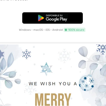
Download Gratis
Windows • macOS • iOS • Android
100% sicuro