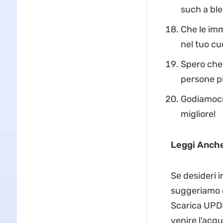
such a ble
Che le imm
nel tuo cu
Spero che 
persone pi
Godiamoci 
migliore!
Leggi Anch
Se desideri i
suggeriamo d
Scarica UPDF
venire l'acqu