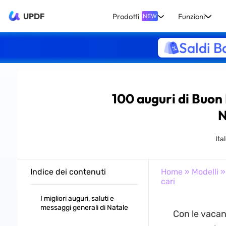
UPDF
Prodotti
Funzioni
NEW
Saldi B
100 auguri di Buon N
N
Ita
Indice dei contenuti
Home
»
Modelli
» 
cari
I migliori auguri, saluti e
messaggi generali di Natale
Con le vacan