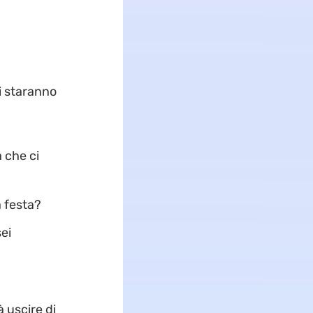
ti staranno
 che ci
a festa?
sei
à uscire di