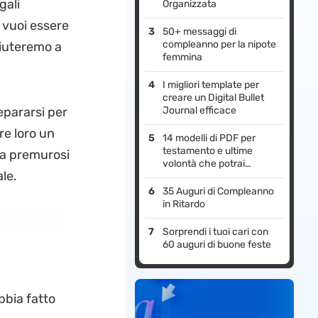
gali
Organizzata
e vuoi essere
50+ messaggi di
compleanno per la nipote
 aiuteremo a
femmina
I migliori template per
creare un Digital Bullet
epararsi per
Journal efficace
re loro un
14 modelli di PDF per
testamento e ultime
ma premurosi
volontà che potrai
ale.
utilizzare
35 Auguri di Compleanno
in Ritardo
Sorprendi i tuoi cari con
60 auguri di buone feste
bbia fatto