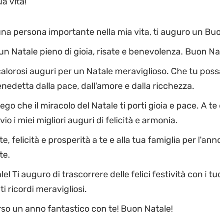
ua vita!
una persona importante nella mia vita, ti auguro un Bu
un Natale pieno di gioia, risate e benevolenza. Buon Na
 calorosi auguri per un Natale meraviglioso. Che tu pos
edetta dalla pace, dall'amore e dalla ricchezza.
go che il miracolo del Natale ti porti gioia e pace. A te 
vio i miei migliori auguri di felicità e armonia.
e, felicità e prosperità a te e alla tua famiglia per l'an
te.
! Ti auguro di trascorrere delle felici festività con i tuo
i ricordi meravigliosi.
so un anno fantastico con te! Buon Natale!