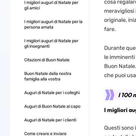
cosa regalare 
I migliori auguri di Natale per
gli amici
meravigliosi 
originale, in
I migliori auguri di Natale per la
persona amata
fare.
I migliori auguri di Natale per
gli insegnanti
Durante ques
le imminenti
Citazioni di Buon Natale
Buon Natale.
Buon Natale dalla nostra
che puoi usar
famiglia alla vostra
Auguri di Natale per i colleghi
I 100 
Auguri di Buon Natale al capo
I migliori au
Auguri di Natale per i clienti
Questi sono i
Come creare e inviare