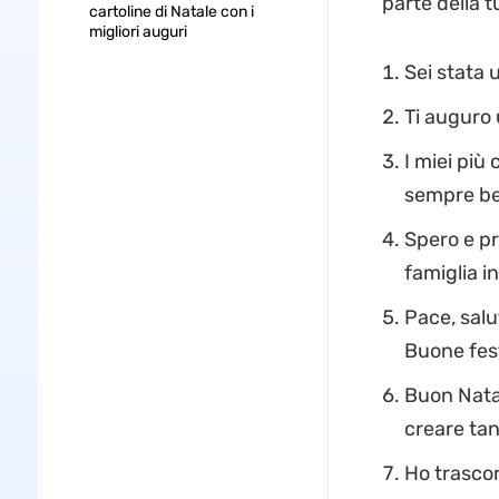
parte della t
cartoline di Natale con i
migliori auguri
Sei stata 
Ti auguro 
I miei più
sempre ben
Spero e pre
famiglia in
Pace, salut
Buone fes
Buon Natale
creare tant
Ho trascor