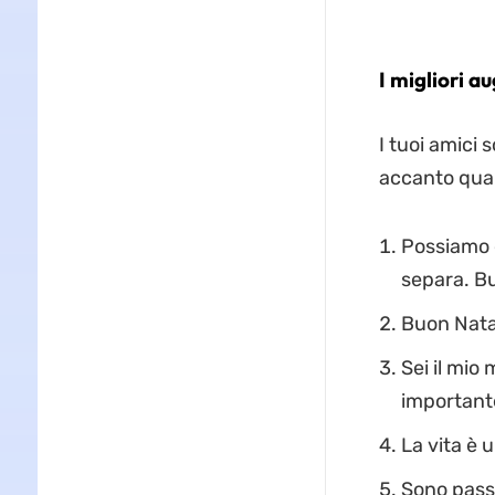
I migliori au
I tuoi amici 
accanto quand
Possiamo e
separa. B
Buon Natal
Sei il mio 
important
La vita è u
Sono passa