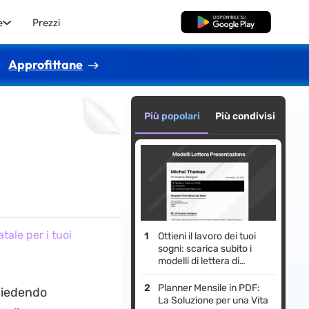
e
Prezzi
Download Gratis
Approfittane
Più popolari
Più condivisi
tale per i tuoi
Ottieni il lavoro dei tuoi
sogni: scarica subito i
modelli di lettera di
presentazione premium e
più apprezzati!
Planner Mensile in PDF:
chiedendo
La Soluzione per una Vita