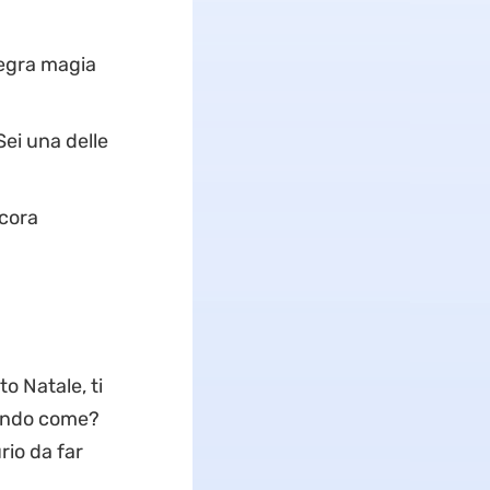
legra magia
Sei una delle
ncora
to Natale, ti
dendo come?
rio da far