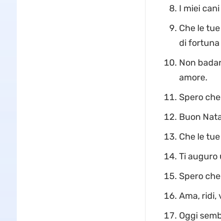
I miei can
Che le tue
di fortuna 
Non badare 
amore.
Spero che 
Buon Natal
Che le tue
Ti auguro 
Spero che 
Ama, ridi, 
Oggi sembr