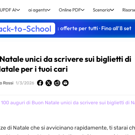
UPDF AI
ai agents
Online PDF
Scenario
Risors
ack-to-School
: offerte per tutti · Fino all’8 set
atale unici da scrivere sui biglietti di
atale per i tuoi cari
lo Rossi
1/3/2026
100 auguri di Buon Natale unici da scrivere sui biglietti di Na
ze di Natale che si avvicinano rapidamente, ti starai 