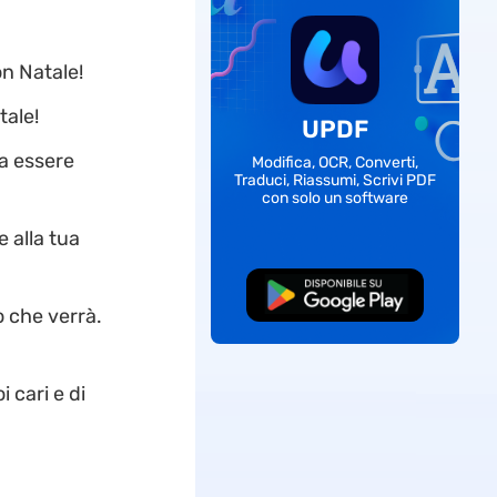
on Natale!
tale!
UPDF
sa essere
Modifica, OCR, Converti,
Traduci, Riassumi, Scrivi PDF
con solo un software
e alla tua
Download Gratis
no che verrà.
i cari e di