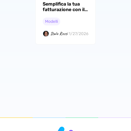
Semplifica la tua
fatturazione con il
nostro modello di
fattura PDF:
Modelli
semplifica oggi
stesso il tuo
Italo Rossi
1/27/2026
processo