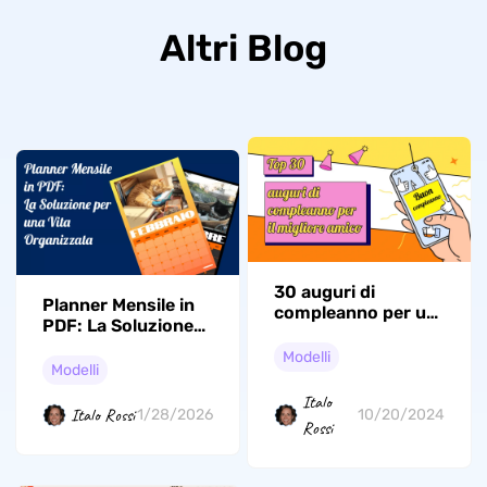
Altri Blog
30 auguri di
Planner Mensile in
compleanno per un
PDF: La Soluzione
amico
per una Vita
Modelli
Organizzata
Modelli
Italo
Italo Rossi
1/28/2026
10/20/2024
Rossi