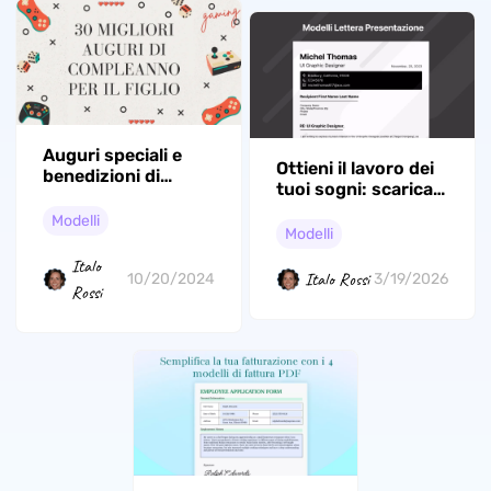
Auguri speciali e
Ottieni il lavoro dei
benedizioni di
tuoi sogni: scarica
compleanno per il
subito i modelli di
tuo figlio
Modelli
lettera di
Modelli
presentazione
Italo
premium e più
Italo Rossi
10/20/2024
3/19/2026
Rossi
apprezzati!