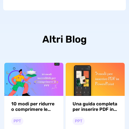
Altri Blog
10 modi per ridurre
Una guida completa
o comprimere le
per inserire PDF in
dimensioni dei file
PowerPoint
PPT
PPT
PPT