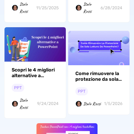
Italo
Italo
11/25/2025
6/28/2024
Rossi
Rossi
Scopri le 4 migliori
Come rimuovere la
alternative a
protezione da sola
PowerPoint nel
lettura da
2024
PPT
PowerPoint? Una
PPT
guida completa
Italo
Italo Rossi
9/24/2024
1/5/2026
Rossi