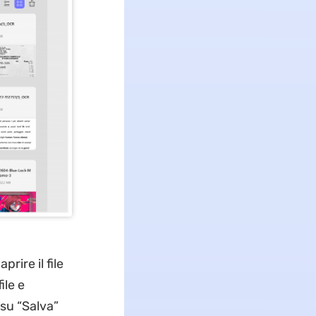
rire il file
ile e
 su “Salva”