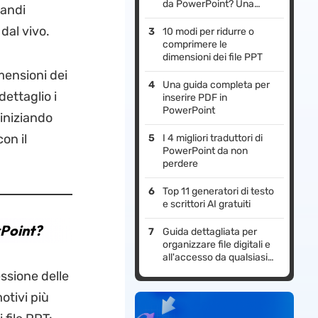
da PowerPoint? Una
randi
guida completa
dal vivo.
10 modi per ridurre o
comprimere le
dimensioni dei file PPT
mensioni dei
Una guida completa per
dettaglio i
inserire PDF in
PowerPoint
 iniziando
on il
I 4 migliori traduttori di
PowerPoint da non
perdere
Top 11 generatori di testo
e scrittori AI gratuiti
rPoint?
Guida dettagliata per
organizzare file digitali e
all'accesso da qualsiasi
dispositivo
ssione delle
otivi più