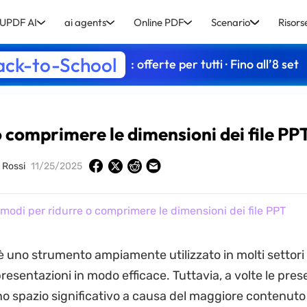
UPDF AI
ai agents
Online PDF
Scenario
Risors
ack-to-School
: offerte per tutti · Fino all’8 set
o comprimere le dimensioni dei file PP
o Rossi
11/25/2025
modi per ridurre o comprimere le dimensioni dei file PPT
 uno strumento ampiamente utilizzato in molti settori 
esentazioni in modo efficace. Tuttavia, a volte le pres
 spazio significativo a causa del maggiore contenuto 