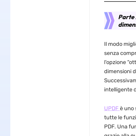
Parte 
dimens
Il modo migl
senza compro
l'opzione “ot
dimensioni d
Successivame
intelligente 
UPDF
è uno 
tutte le funz
PDF. Una funz
grazie alla 