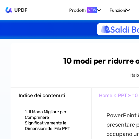
UPDF
Prodotti
Funzioni
NEW
Saldi B
10 modi per ridurre 
Ital
Indice dei contenuti
Home
»
PPT
» 10 
1. Il Modo Migliore per
PowerPoint è
Comprimere
Significativamente le
presentare pr
Dimensioni del File PPT
occupano uno