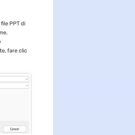
file PPT di
ome.
e
, fare clic