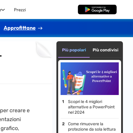
e
Prezzi
Download Gratis
Approfittane
Più popolari
Più condivisi
T
Scopri le 4 migliori
alternative a PowerPoint
per creare e
nel 2024
entazioni
Come rimuovere la
grafico,
protezione da sola lettura