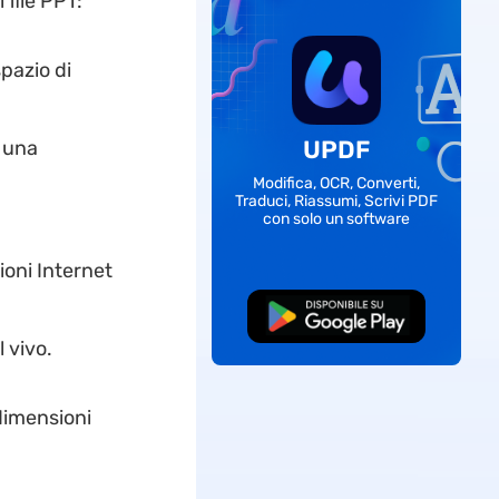
file PPT:
pazio di
UPDF
r una
Modifica, OCR, Converti,
Traduci, Riassumi, Scrivi PDF
con solo un software
ioni Internet
Download Gratis
 vivo.
 dimensioni