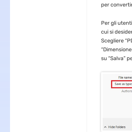
per convertir
Per gli utent
cui si deside
Scegliere “P
“Dimensione 
su “Salva” p