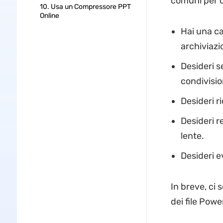
comuni per c
10. Usa un Compressore PPT
Online
Hai una ca
archiviazi
Desideri s
condivision
Desideri ri
Desideri r
lente.
Desideri e
In breve, ci 
dei file Pow