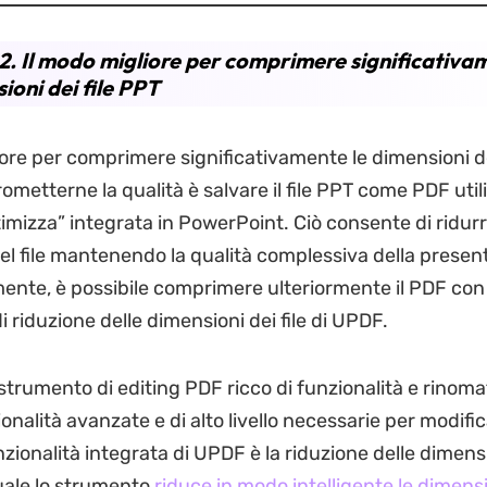
2. Il modo migliore per comprimere significativam
ioni dei file PPT
iore per comprimere significativamente le dimensioni de
metterne la qualità è salvare il file PPT come PDF uti
timizza” integrata in PowerPoint. Ciò consente di ridurr
el file mantenendo la qualità complessiva della presen
nte, è possibile comprimere ulteriormente il PDF con 
di riduzione delle dimensioni dei file di UPDF.
strumento di editing PDF ricco di funzionalità e rinoma
ionalità avanzate e di alto livello necessarie per modifica
ionalità integrata di UPDF è la riduzione delle dimensio
quale lo strumento
riduce in modo intelligente le dimensio