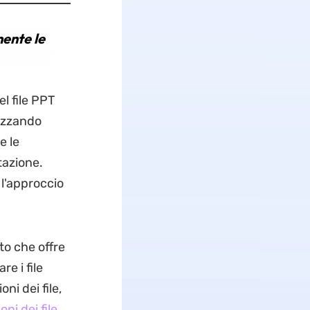
ente le
l file PPT
lizzando
e le
tazione.
l'approccio
to che offre
re i file
ni dei file,
ni dei file