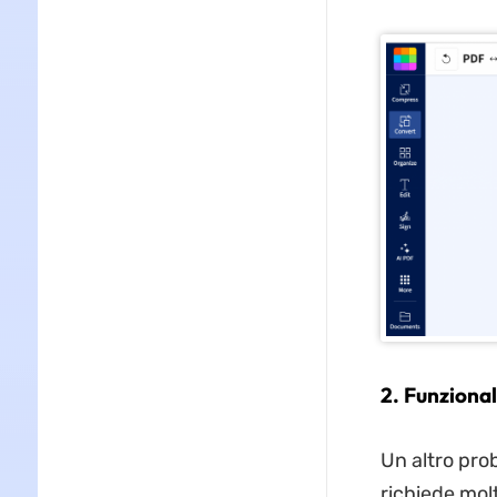
2. Funziona
Un altro prob
richiede mol