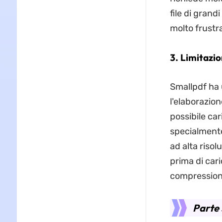
file di gran
molto frustr
3. Limitazio
Smallpdf ha u
l'elaborazio
possibile ca
specialmente
ad alta risol
prima di cari
compression
Parte 