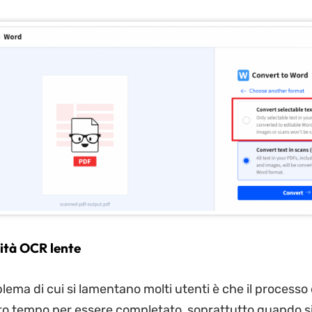
lità OCR lente
lema di cui si lamentano molti utenti è che il processo
to tempo per essere completato, soprattutto quando si