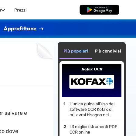
e
Prezzi
Download Gratis
Approfittane
Più popolari
Più condivisi
L'unica guida all'uso del
software OCR Kofax di
er salvare e
cui avrai bisogno nel
2026
I 3 migliori strumenti PDF
cco dove
OCR online