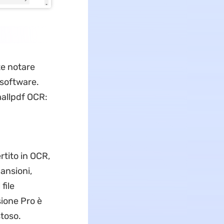
te notare
 software.
mallpdf OCR:
rtito in OCR,
ansioni,
file
sione Pro è
toso.