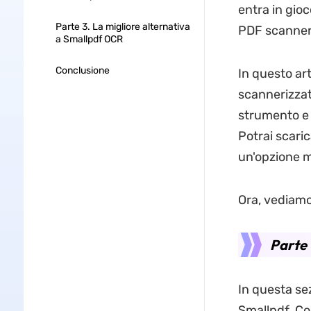
entra in gioc
Parte 3. La migliore alternativa
PDF scanneriz
a Smallpdf OCR
Conclusione
In questo ar
scannerizzati
strumento e 
Potrai scari
un'opzione m
Ora, vediamo
Parte 
In questa sez
Smallpdf. Co