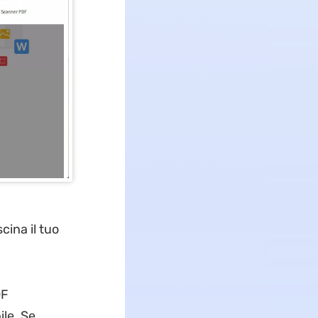
cina il tuo
DF
ile. Se