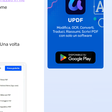
come
UPDF
Modifica, OCR, Converti,
Traduci, Riassumi, Scrivi PDF
con solo un software
Una volta
Download Gratis