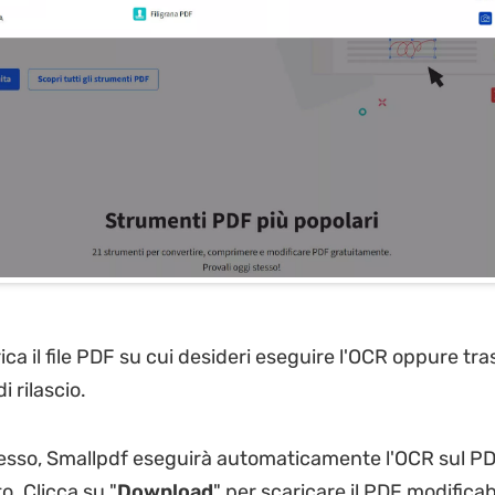
ca il file PDF su cui desideri eseguire l'OCR oppure tras
di rilascio.
sso, Smallpdf eseguirà automaticamente l'OCR sul P
o. Clicca su "
Download
" per scaricare il PDF modificab