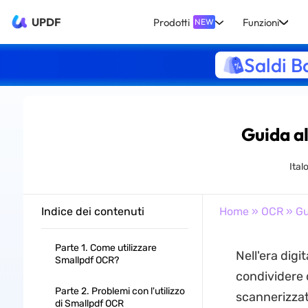
UPDF
Prodotti
Funzioni
NEW
Saldi B
Guida al
Ital
Indice dei contenuti
Home
»
OCR
» Gu
Parte 1. Come utilizzare
Nell'era digi
Smallpdf OCR?
condividere 
Parte 2. Problemi con l'utilizzo
scannerizzate
di Smallpdf OCR