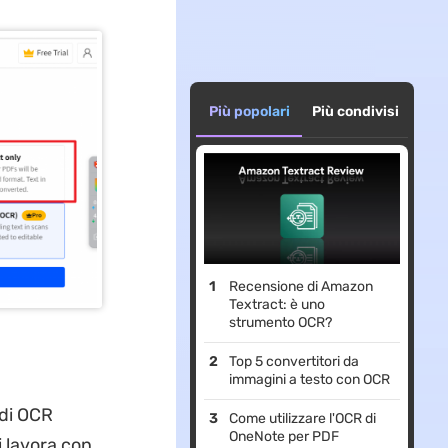
Più popolari
Più condivisi
Recensione di Amazon
Textract: è uno
strumento OCR?
Top 5 convertitori da
immagini a testo con OCR
 di OCR
Come utilizzare l'OCR di
OneNote per PDF
 lavora con