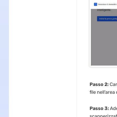
Passo 2:
Cari
file nell'area 
Passo 3:
Ade
scannerizzat