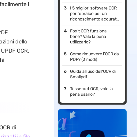
facilmente i
I 5 migliori software OCR
per l’ebraico per un
riconoscimento accurato
del testo
Foxit OCR funziona
 PDF
bene? Vale la pena
tazioni dello
utilizzarlo?
e: UPDF OCR.
Come rimuovere l'OCR da
hi
PDF? (3 modi)
Guida all'uso dell'OCR di
Smallpdf
Tesseract OCR, vale la
pena usarlo?
 OCR di
zzati in file