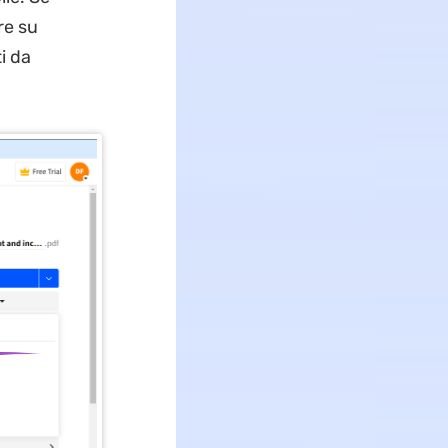
re su
i da