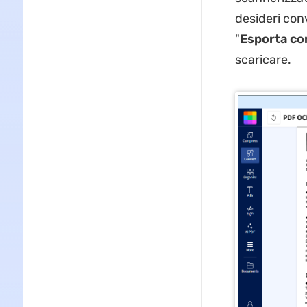
desideri conv
"
Esporta c
scaricare.