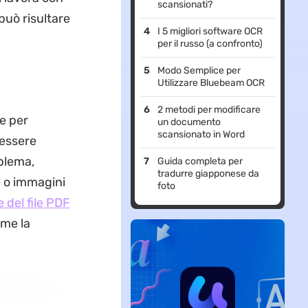
scansionati?
può risultare
I 5 migliori software OCR
per il russo (a confronto)
Modo Semplice per
Utilizzare Bluebeam OCR
2 metodi per modificare
re per
un documento
scansionato in Word
 essere
blema,
Guida completa per
tradurre giapponese da
 o immagini
foto
 del file PDF
ome la