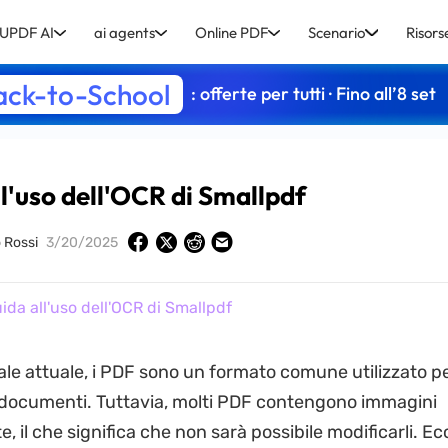
UPDF AI
ai agents
Online PDF
Scenario
Risors
ack-to-School
: offerte per tutti · Fino all’8 set
l'uso dell'OCR di Smallpdf
o Rossi
3/20/2025
ida all'uso dell'OCR di Smallpdf
tale attuale, i PDF sono un formato comune utilizzato p
documenti. Tuttavia, molti PDF contengono immagini
, il che significa che non sarà possibile modificarli. E