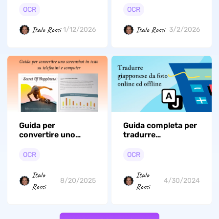
Guida veloce e
OCR
OCR
semplice
Italo Rossi
Italo Rossi
1/12/2026
3/2/2026
Guida per
Guida completa per
convertire uno
tradurre
screenshot in testo
giapponese da foto
su telefonini e
OCR
OCR
computer
Italo
Italo
8/20/2025
4/30/2024
Rossi
Rossi