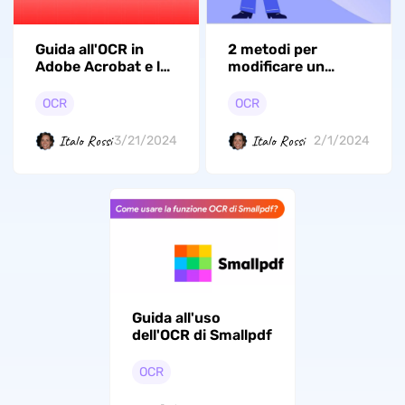
Guida all'OCR in
2 metodi per
Adobe Acrobat e la
modificare un
sua migliore
documento
alternativa
scansionato in
OCR
OCR
Word
Italo Rossi
Italo Rossi
3/21/2024
2/1/2024
Guida all'uso
dell'OCR di Smallpdf
OCR