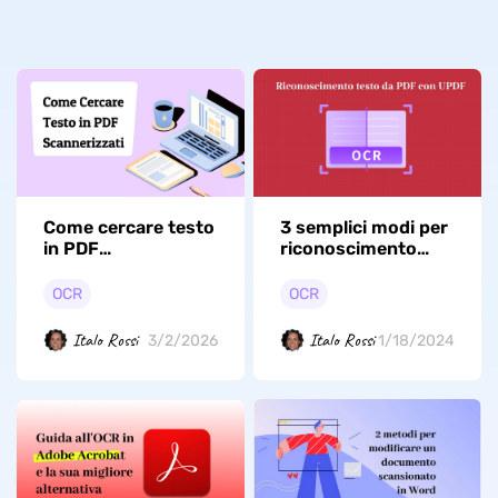
Come cercare testo
3 semplici modi per
in PDF
riconoscimento
scannerizzati:
testo da PDF
Guida veloce e
OCR
OCR
semplice
Italo Rossi
Italo Rossi
3/2/2026
1/18/2024