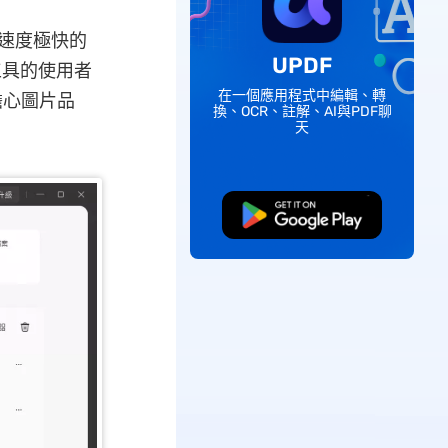
且速度極快的
UPDF
工具的使用者
在一個應用程式中編輯、轉
擔心圖片品
換、OCR、註解、AI與PDF聊
天
免費下載