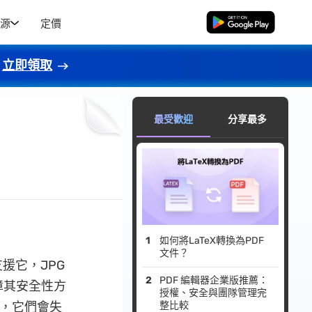
源
定價
免費下載
立即領取
最受歡迎
分享最多
如何將LaTeX轉換為PDF
文件？
援它，JPG
PDF 編輯器企業版推薦：
障其安全性方
授權、安全與團隊管理完
時，它們會失
整比較