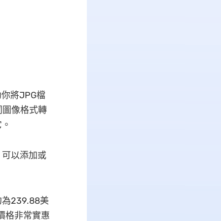
助你將JPG檔
同圖像格式轉
它。
，可以添加或
239.88美
，價格非常實惠