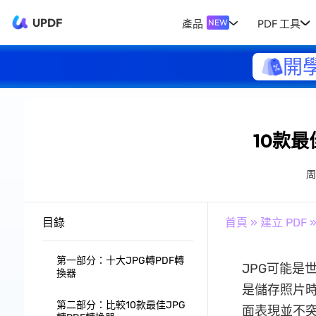
UPDF
產品
PDF 工具
NEW
開
10款最
周
目錄
首頁
»
建立 PDF
»
第一部分：十大JPG轉PDF轉
JPG可能是
換器
是儲存照片
第二部分：比較10款最佳JPG
面表現並不突