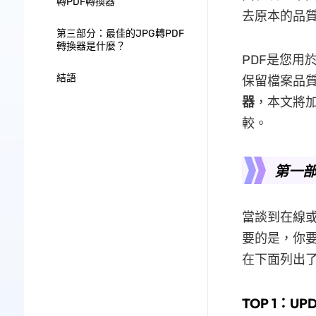
轉PDF轉換器
去原本的品
第三部分：最佳的JPG轉PDF
轉換器是什麼？
PDF是您用
結語
保留檔案品
器
，本文將加
較。
第一部
當談到在線或
要的是，你
在下面列出了
TOP 1：UP