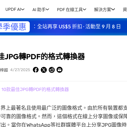
UPDF AI
AI 助手
PDF 在線工具
解決方案
資
學季優惠
：全站再享 US$5 折扣 · 活動至 9 月 8 日
佳JPG轉PDF的格式轉換器
4/27/2025
梓超
 10款最佳JPG轉PDF的格式轉換器
世界上最著名且使用最广泛的圖像格式。由於所有裝置都支
時可靠的圖像格式。然而，這個格式在線上分享圖像或保
出。當你在WhatsApp等社群媒體平台上分享JPG圖像