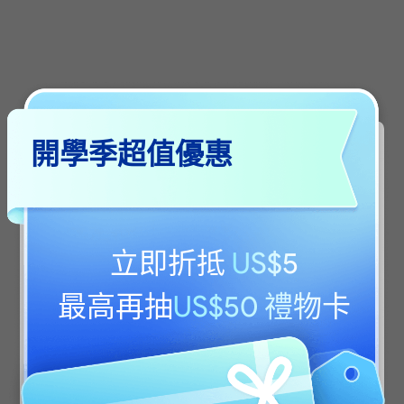
PDF密文功能
保護敏感資訊
開學季超值優惠
添加密文，給重要資訊打上“馬賽克”
如何給 PDF 文件添加密文
立即折抵
US$5
請問您是從本區域以外的地方訪問UPDF官網？您
標記為密文
可以訪問繁體中文官網，了解更多相關區域定
最高再抽
US$50 禮物卡
價、促銷、和活動信息。
應用密文的頁面
查詢文字並打上“馬賽克”
Are you visiting updf.com from outside this
透過
AI 語意搜尋
region? Visit your regional site for more
快速定位敏感資訊
relevant pricing, promotions, and events.