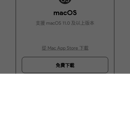
感數據打“馬賽克”？
删除開啟密碼和權
碼？
macOS
支援 macOS 11.0 及以上版本
從 Mac App Store 下載
· 如何屏蔽 PDF 文件中的隱私文本？
免費下載
· 如何在不編輯的情況下塗黑 PDF 中的文字？
· 如何簽署保密協議？
· 什麼是 PDF 密碼以及如何為 PDF 文件添加密碼？
· 2 種簡單的建立數位簽名的方法
Windows
· 如何更改 PDF 文件的密碼？