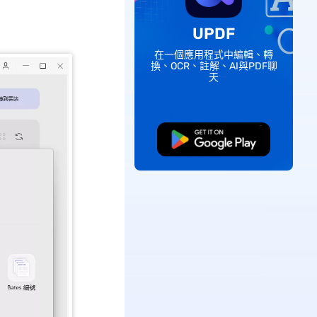
UPDF
在一個應用程式中編輯、轉
換、OCR、註解、AI與PDF聊
天
免費下載