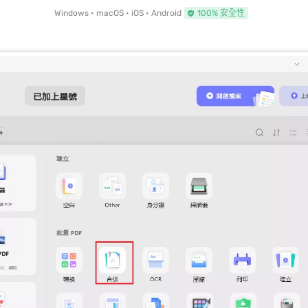
Windows • macOS • iOS • Android
100% 安全性