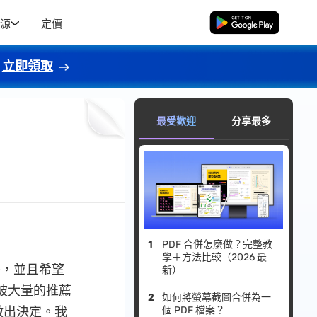
源
定價
免費下載
立即領取
最受歡迎
分享最多
PDF 合併怎麼做？完整教
學＋方法比較（2026 最
件，並且希望
新）
被大量的推薦
如何將螢幕截圖合併為一
做出決定。我
個 PDF 檔案？