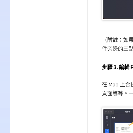
（
附註：
如
件旁邊的三
步驟 3. 編輯
在 Mac 上
頁面等等。一