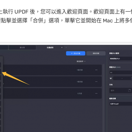
裝置上執行 UPDF 後，您可以進入歡迎頁面。歡迎頁面上有
點擊並選擇「合併」選項，單擊它並開始在 Mac 上將多個 
。