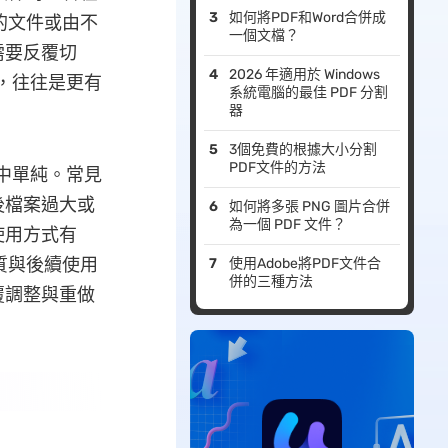
如何將PDF和Word合併成
的文件或由不
一個文檔？
需要反覆切
2026 年適用於 Windows
案，往往是更有
系統電腦的最佳 PDF 分割
器
3個免費的根據大小分割
PDF文件的方法
像中單純。常見
後檔案過大或
如何將多張 PNG 圖片合併
為一個 PDF 文件？
使用方式有
質與後續使用
使用Adobe將PDF文件合
併的三種方法
覆調整與重做