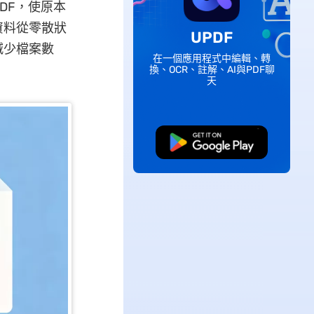
PDF，使原本
資料從零散狀
UPDF
減少檔案數
在一個應用程式中編輯、轉
換、OCR、註解、AI與PDF聊
天
免費下載