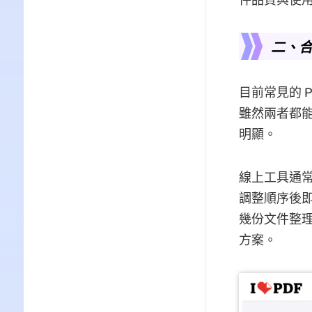
二、合
目前常見的 
雖然兩者都能
明顯。
線上工具通常
調整順序後即
幾份文件整
方案。