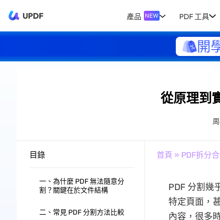
UPDF
產品
PDF 工具
NEW
開
從原理到實
周
目錄
首頁
»
PDF拆分
一、為什麼 PDF 無法隨意分
PDF 分割
割？關鍵在於文件結構
特定頁面，甚
二、常見 PDF 分割方法比較
內容，很多時