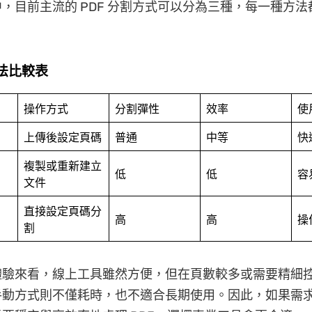
，目前主流的 PDF 分割方式可以分為三種，每一種方
方法比較表
操作方式
分割彈性
效率
使
上傳後設定頁碼
普通
中等
快
複製或重新建立
低
低
容
文件
直接設定頁碼分
高
高
操
割
體驗來看，線上工具雖然方便，但在頁數較多或需要精細
手動方式則不僅耗時，也不適合長期使用。因此，如果需