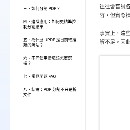
往往會嘗試
三、如何分割 PDF？
容，但實際
四、進階應用：如何更精準控
制分割結果
事實上，這些
五、為什麼 UPDF 是目前較推
解不足。因此
薦的解法？
六、不同使用情境該怎麼選
擇？
七、常見問題 FAQ
八、結論：PDF 分割不只是拆
文件