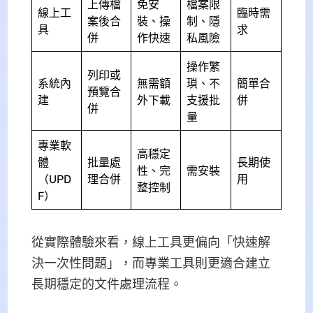
上傳檔
免安
檔案限
線上工
臨時需
案後合
裝、操
制、隱
具
求
併
作快速
私風險
操作繁
列印或
系統內
無需額
瑣、不
簡單合
預覽合
建
外下載
支援批
併
併
量
專業軟
高穩定
體
批量處
長期使
性、完
需安裝
（UPD
理合併
用
整控制
F）
從實際體驗來看，線上工具更偏向「快速解
決一次性問題」，而專業工具則更適合建立
長期穩定的文件處理流程。