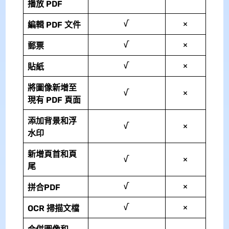
播放 PDF
√
×
編輯 PDF 文件
√
×
郵票
√
×
貼紙
將圖像新增至
√
×
現有 PDF 頁面
添加背景和浮
√
×
水印
新增頁首和頁
√
×
尾
√
×
拼合PDF
√
×
OCR 掃描文檔