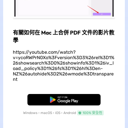
有關如何在 Mac 上合併 PDF 文件的影片教
學
https://youtube.com/watch?
v=ycoRWPrN0Xo%3Fversion%3D3%26rel%3D1%
26showsearch%3D0%26showinfo%3D1%26iv_l
oad_policy%3D1%26fs%3D1%26hl%3Den-
NZ%26autohide%3D2%26wmode%3Dtranspare
nt
免費下載
Windows • macOS • iOS • Android
100% 安全性