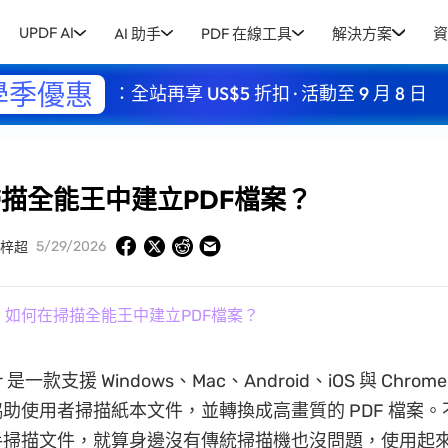
UPDF AI
AI 助手
PDF 在線工具
解決方案
資
學季優惠
：全站再享 US$5 折扣 · 活動至 9 月 8 日
描全能王中建立PDF檔案？
5/29/2026
梓超
» 如何在掃描全能王中建立PDF檔案？
er 是一款支援 Windows、Mac、Android、iOS 與 Chro
助使用者掃描紙本文件，並轉換成高畫質的 PDF 檔案。
手掃描文件，就算身邊沒有傳統掃描機也沒問題，使用起