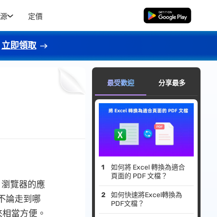
源
定價
免費下載
立即領取
最受歡迎
分享最多
如何將 Excel 轉換為適合
頁面的 PDF 文檔？
me 瀏覽器的應
如何快速將Excel轉換為
不論走到哪
PDF文檔？
來相當方便。