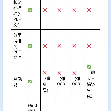
和儲
存掃
描的
PDF
文件
分享
掃描
的
PDF
文件
（聊
（僅
天 +
AI 功
（僅
（僅
OCR
OCR
翻
協議
能
）
）
譯）
生
成）
Wind
ows