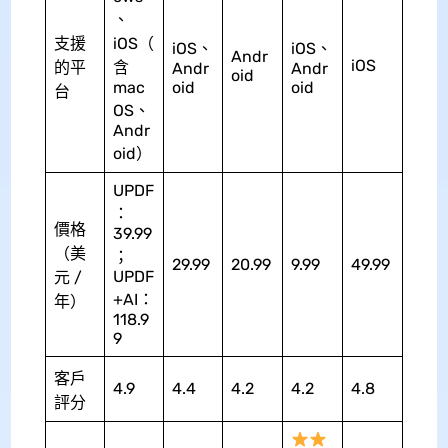
、
支援
iOS（
iOS、
iOS、
Andr
iOS
的平
含
Andr
Andr
oid
mac
oid
oid
台
OS、
Andr
oid）
UPDF
：
價格
39.99
（美
；
29.99
20.99
9.99
49.99
UPDF
元 /
+AI：
年）
118.9
9
客戶
4.9
4.4
4.2
4.2
4.8
評分