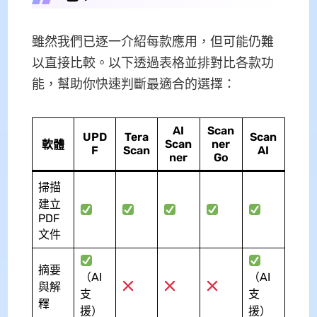
雖然我們已逐一介紹每款應用，但可能仍難
以直接比較。以下透過表格並排對比各款功
能，幫助你快速判斷最適合的選擇：
AI
Scan
UPD
Tera
Scan
Scan
ner
軟體
F
Scan
AI
ner
Go
掃描
建立
PDF
文件
摘要
（AI
（AI
與解
支
支
釋
援）
援）