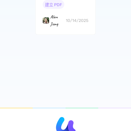
建立 PDF
Alan
10/14/2025
Jiang