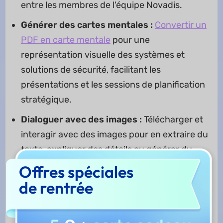
entre les membres de l'équipe Novadis.
Générer des cartes mentales :
Convertir un
PDF en carte mentale
pour une
représentation visuelle des systèmes et
solutions de sécurité, facilitant les
présentations et les sessions de planification
stratégique.
Dialoguer avec des images :
Télécharger et
interagir avec des images pour en extraire du
texte, expliquer des détails ou générer du
contenu. Ceci est utile pour Novadis lors de
Offres spéciales
l'examen et de l'annotation de schémas de
de rentrée
sécurité visuels et de séquences de
surveillance.