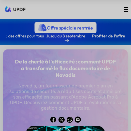
UPDF
Offre spéciale rentrée
: des offres pour tous · Jusqu’au 8 septembre
Profiter de l’offre
De la cherté à l'efficacité : comment UPDF
a transformé le flux documentaire de
Novadis
Novadis, un fournisseur de premier plan en
solutions de sécurité, a réduit ses coûts et amélioré
son efficacité en passant d'Adobe Acrobat Pro à
UPDF. Découvrez comment UPDF a révolutionné sa
gestion documentaire.