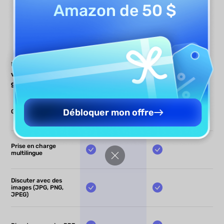
Amazon de 50 $
UPDF AI
UPDF AI
Autres
vs Autres
générateurs IA
générateurs IA
Débloquer mon offre
Gratuit
Prise en charge
multilingue
Discuter avec des
images (JPG, PNG,
JPEG)