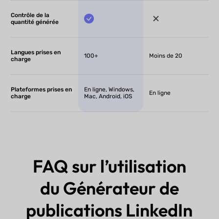
Contrôle de la
quantité générée
Langues prises en
100+
Moins de 20
charge
Plateformes prises en
En ligne, Windows,
En ligne
charge
Mac, Android, iOS
FAQ sur l’utilisation
du Générateur de
publications LinkedIn