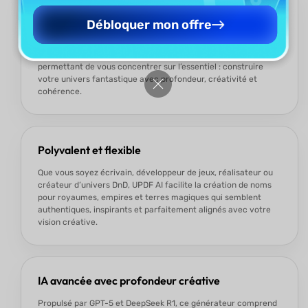
Rapide et sans effort
Débloquer mon offre
Tapez simplement une invite et recevez en quelques
secondes une large gamme de noms de royaumes originaux.
UPDF AI vous fait gagner des heures de brainstorming, vous
permettant de vous concentrer sur l’essentiel : construire
votre univers fantastique avec profondeur, créativité et
cohérence.
Polyvalent et flexible
Que vous soyez écrivain, développeur de jeux, réalisateur ou
créateur d’univers DnD, UPDF AI facilite la création de noms
pour royaumes, empires et terres magiques qui semblent
authentiques, inspirants et parfaitement alignés avec votre
vision créative.
IA avancée avec profondeur créative
Propulsé par GPT-5 et DeepSeek R1, ce générateur comprend