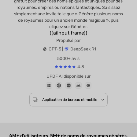
gratuit pour créer des noms épiques et uniques pour des
royaumes, empires ou nations fantastiques. Saisissez
simplement une invite telle que « Génère plusieurs noms
de royaumes pour un ancien monde magique », puis
cliquez sur Générer.
{{aiInputIframe}}
Propulsé par
GPT-5 |
DeepSeek R1
5000+ avis
4.8
UPDF AI disponible sur
Application de bureau et mobile
4M+
d’utilisateurs,
5M+
de noms de royaumes générés,