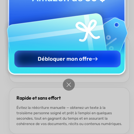
UPDF AI Convertisseur 1ère vers 3ème personne transforme
fidèlement le texte à la première personne en une version à la
troisième personne, tout en préservant le sens, le ton et le
contexte pour un rendu clair et professionnel.
Maîtrise du ton et du style
Que vous recherchiez un ton formel, neutre ou narratif, le
Débloquer mon offre
convertisseur adapte votre texte à tout style, le rendant
parfaitement adapté aux contextes académiques,
professionnels ou créatifs.
Rapide et sans effort
Évitez la réécriture manuelle — obtenez un texte à la
troisième personne soigné et prêt à l’emploi en quelques
secondes, tout en gagnant du temps et en assurant la
cohérence de vos documents, récits ou contenus numériques.