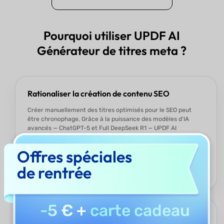
Pourquoi utiliser UPDF AI
Générateur de titres meta ?
Rationaliser la création de contenu SEO
Créer manuellement des titres optimisés pour le SEO peut
être chronophage. Grâce à la puissance des modèles d’IA
avancés — ChatGPT-5 et Full DeepSeek R1 — UPDF AI
Générateur de titres meta automatise ce processus,
permettant aux créateurs de contenu de générer rapidement
Offres spéciales
plusieurs variantes de titres. Cette efficacité leur permet de
se concentrer davantage sur la qualité et la stratégie du
de rentrée
contenu.
-5 €
+
carte cadeau
Garantir la cohérence de la marque