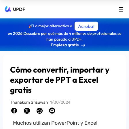
UPDF
La mejor alternativa a
Acrobat
en 2026 Descubre por qué más de 4 millones de profesionales se
han pasado a UPDF.
Empieza gratis
Cómo convertir, importar y
exportar de PPT a Excel
gratis
Thanakorn Srisuwan
1/30/2024
Muchos utilizan PowerPoint y Excel