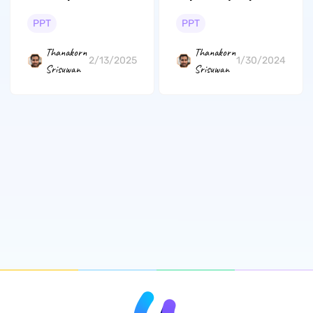
de PPT a Excel
gratis
PPT
PPT
Thanakorn
Thanakorn
2/13/2025
1/30/2024
Srisuwan
Srisuwan