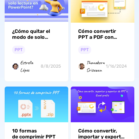
¿Cómo quitar el
Cómo convertir
modo de solo
PPT a PDF con
lectura en
notas
PowerPoint? Una
PPT
PPT
guía completa
Estrella
Thanakorn
8/8/2025
1/16/2024
López
Srisuwan
10 formas
Cómo convertir,
de comprimir PPT
importar y exportar