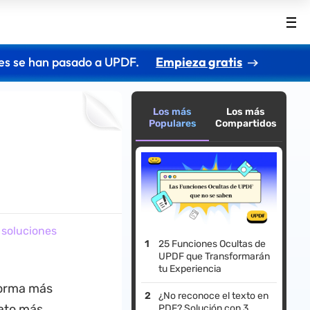
es se han pasado a UPDF.
Empieza gratis
Los más
Los más
Populares
Compartidos
 soluciones
25 Funciones Ocultas de
UPDF que Transformarán
tu Experiencia
forma más
¿No reconoce el texto en
mato más
PDF? Solución con 3