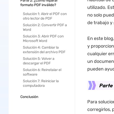
Parte 2: ¿Cómo reparar
formato PDF inválido?
utilizado. Es
Solución 1: Abrir el PDF con
no solo pued
otro lector de PDF
de trabajo y
Solución 2: Convertir PDF a
Word
Solución 3: Abrir PDF con
En este blog
Microsoft Word
y proporcion
Solución 4: Cambiar la
extensión del archivo PDF
cualquier er
Solución 5: Volver a
un document
descargar el PDF
pueden ayuda
Solución 6: Reinstalar el
software
Solución 7: Reiniciar la
Parte 
computadora
Conclusión
Para solucio
corregirlos,