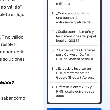
métodos
no válido
"
¿Cómo puedo obtener
eto el flujo
una cuenta de
estudiante gratuita de
Adobe Acrobat Pro?
¿Cuáles son el tamaño y
las dimensiones del papel
F no válido
legal en 2024?
 resolver
3 Herramientas Gratuitas
ntando abrir
para Convertir DWF a
s soluciones
PDF de Manera Sencilla
(Pros y Contras
Explicados)
¿Es posible insertar un
PDF directamente en
Google Sheets? ¡Aprenda
álido?
cómo!
Diferencia entre JPG y
PNG: cuál elegir en cada
caso
y saber cómo