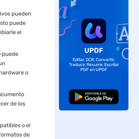
hivos pueden
Esto puede
biarle el
UPDF
to puede
Editar, OCR, Convertir,
un
Traducir, Resumir, Escribir
PDF en UPDF
 hardware o
documento
Descarga Gratuita
cer de los
atibles o el
formatos de