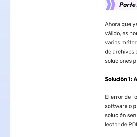
Parte 
Ahora que ya
válido, es h
varios métod
de archivos 
soluciones p
Solución 1: 
El error de 
software o p
solución sen
lector de P