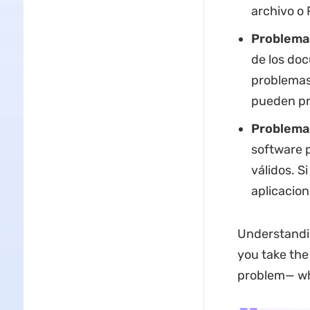
archivo o
Problema
de los doc
problemas 
pueden pro
Problemas
software 
válidos. S
aplicacion
Understandin
you take the 
problem— whi