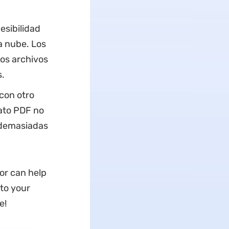
esibilidad
a nube. Los
los archivos
s.
 con otro
ato PDF no
o demasiadas
or can help
 to your
e!