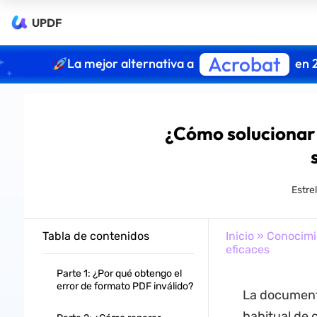
UPDF
Acrobat
La mejor alternativa a
en 
¿Cómo solucionar 
Estre
Tabla de contenidos
Inicio
»
Conocimi
eficaces
Parte 1: ¿Por qué obtengo el
error de formato PDF inválido?
La documenta
habitual de 