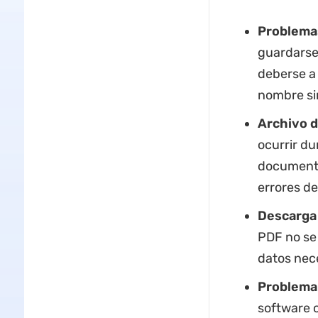
Problemas
guardarse
deberse a 
nombre sin
Archivo 
ocurrir du
documento
errores de
Descarga
PDF no se
datos nece
Problema
software 