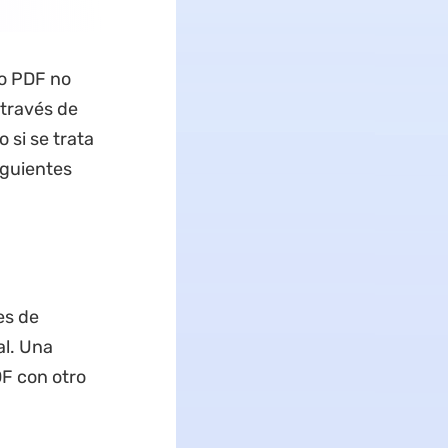
to PDF no
 través de
 si se trata
iguientes
es de
al. Una
DF con otro