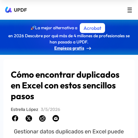
UPDF
La mejor alternativa a
Acrobat
en 2026 Descubre por qué más de 4 millones de profesionales se
han pasado a UPDF.
Empieza gratis
Cómo encontrar duplicados
en Excel con estos sencillos
pasos
Estrella López
3/5/2026
Gestionar datos duplicados en Excel puede