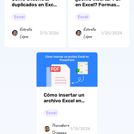
duplicados en Excel
en Excel? Formas
con estos sencillos
rápidas
pasos
Excel
Excel
Estrella
Estrella
3/5/2026
1/20/2024
López
López
Cómo insertar un
archivo Excel en
PowerPoint
Excel
Thanakorn
1/15/2024
Srisuwan