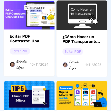
Editar PDF
¿Cómo Hacer un
Contraste: Una
PDF Transparente?
Guía Fácil con
(Fácil y Rápido)
Métodos
Editar PDF
Editar PDF
Comprobados
Estrella
Estrella
10/11/2024
1/11/2026
López
López