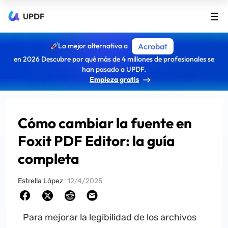
UPDF
La mejor alternativa a
Acrobat
en 2026 Descubre por qué más de 4 millones de profesionales se
han pasado a UPDF.
Empieza gratis
Cómo cambiar la fuente en
Foxit PDF Editor: la guía
completa
Estrella López
12/4/2025
Para mejorar la legibilidad de los archivos