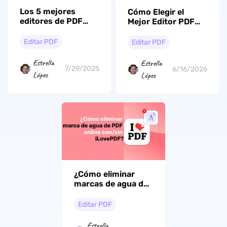
Los 5 mejores
Cómo Elegir el
editores de PDF
Mejor Editor PDF
para Ubuntu (gratis
Professional en
y de pago):
2026: Seguridad y
Editar PDF
Editar PDF
Selecciones
Rendimiento sin
principales
Fisuras
Estrella
Estrella
7/29/2025
6/16/2026
López
López
¿Cómo eliminar
marcas de agua de
PDF online con/sin
iLovePDF?
Editar PDF
Estrella