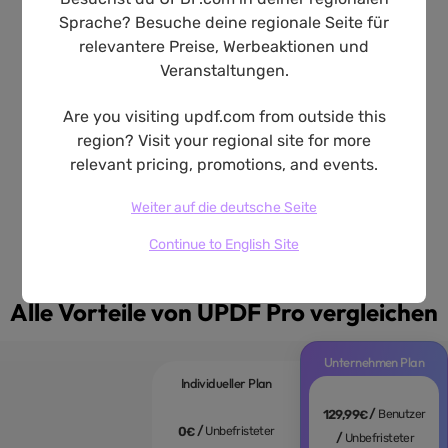
Exklusive Mengenrabatte
Sprache? Besuche deine regionale Seite für
Budgetfreundliche Preise mit Rabatten, die sich nach
relevantere Preise, Werbeaktionen und
der Anzahl der Lizenzen richten, um die Kosten für
Veranstaltungen.
Unternehmen jeder Größe zu senken.
Are you visiting updf.com from outside this
region? Visit your regional site for more
relevant pricing, promotions, and events.
Weiter auf die deutsche Seite
Continue to English Site
Alle Vorteile von UPDF
Pro
vergleichen
Unternehmen Plan
Individueller Plan
/
129,99
Benutzer
€
/
0
Unbefristeter
€
/
Unbefristeter