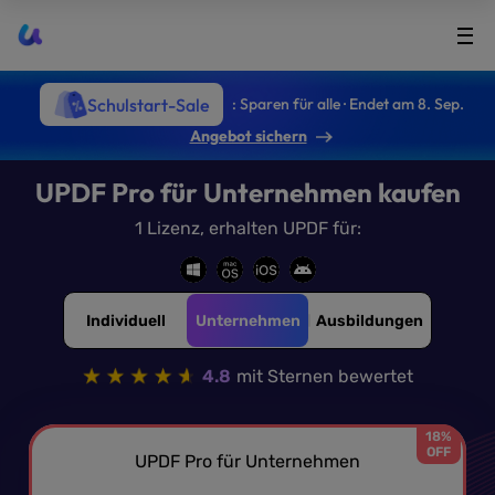
UPDF
Schulstart-Sale
: Sparen für alle · Endet am 8. Sep.
Angebot sichern
UPDF Pro für Unternehmen kaufen
1 Lizenz, erhalten UPDF für:
Individuell
Unternehmen
Ausbildungen
4.8
mit Sternen bewertet
18%
OFF
UPDF Pro für Unternehmen