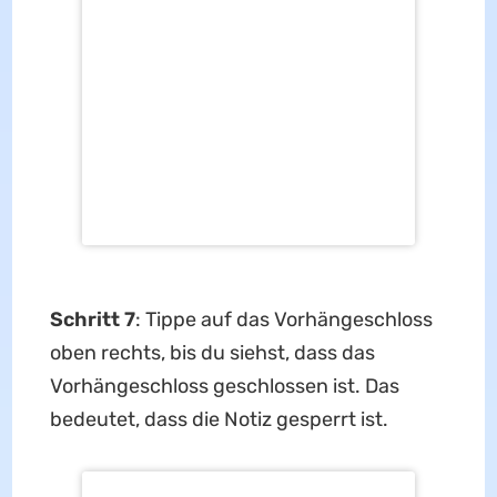
genieße deine PDF-Reise mit UPDF! Wenn
du UPDF für nützlich haltst, kannst du
auch es
über die Preisseite er
w
erben
.
Kostenloser Download
Windows • macOS • iOS • Android
100% sicher
Mit Ihrem Freund teilen!