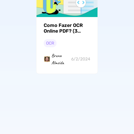
Como Fazer OCR
Online PDF? (3
Métodos
Funcionais)
OCR
Bruna
6/2/2024
Almeida