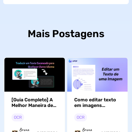
Mais Postagens
[Guia Completo] A
Como editar texto
Melhor Maneira de
em imagens
Traduzir Texto
facilmente? 3
Escaneado para
maneiras rápidas
OCR
OCR
Qualquer Outro
Idioma
Bruna
Bruna