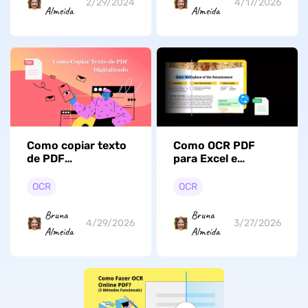
2/29/2024
4/17/2026
Almeida
Almeida
Como copiar texto
Como OCR PDF
de PDF
para Excel e
digitalizado?
Converter Online?
(Passo a passo)
(Passo a Passo)
OCR
OCR
Bruna
Bruna
4/29/2026
3/27/2026
Almeida
Almeida